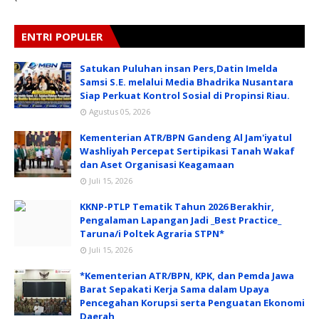
ENTRI POPULER
Satukan Puluhan insan Pers,Datin Imelda
Samsi S.E. melalui Media Bhadrika Nusantara
Siap Perkuat Kontrol Sosial di Propinsi Riau.
Agustus 05, 2026
Kementerian ATR/BPN Gandeng Al Jam'iyatul
Washliyah Percepat Sertipikasi Tanah Wakaf
dan Aset Organisasi Keagamaan
Juli 15, 2026
KKNP-PTLP Tematik Tahun 2026 Berakhir,
Pengalaman Lapangan Jadi _Best Practice_
Taruna/i Poltek Agraria STPN*
Juli 15, 2026
*Kementerian ATR/BPN, KPK, dan Pemda Jawa
Barat Sepakati Kerja Sama dalam Upaya
Pencegahan Korupsi serta Penguatan Ekonomi
Daerah