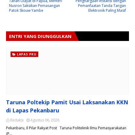
Tanah Ulayat di Papua, Menteri
Penghargaan Instansi dengan
Nusron Saksikan Pemasangan
Pemanfaatan Tanda Tangan
Patok Skouw Yambe
Elektronik Paling Masif
ENTRI YANG DIUNGGULKAN
LAPAS PKU
Taruna Poltekip Pamit Usai Laksanakan KKN
di Lapas Pekanbaru
Redaksi
Agustus 06, 2026
Pekanbaru, Il Pilar Rakyat Post Taruna Politeknik Ilmu Pemasyarakatan
(P…