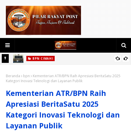
BPN CIKEAS
kati
Buka Ujian PPAT 2026, Wamen Ossy: Memastikan Layanan
guatan
Beranda
Pertanahan dari PPAT yang Kompeten, Profesional dan
bpn
Kementerian ATR/BPN Raih Apresiasi BeritaSatu 2025
Kategori Inovasi Teknologi dan Layanan Publik
Berintegritas
Kementerian ATR/BPN Raih
Apresiasi BeritaSatu 2025
Kategori Inovasi Teknologi dan
Layanan Publik