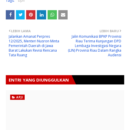
Tags:
bpn
LEBIH LAMA
LEBIH BARU
Jalankan Amanat Perpres
Jalin Komunikasi BPKP Provinsi
12/2025, Menteri Nusron Minta
Riau Terima Kunjungan DPD
Pemerintah Daerah di Jawa
Lembaga Investigasi Negara
Barat Lakukan Revisi Rencana
(LIN) Provinsi Riau Dalam Rangka
Tata Ruang
Audensi
ENTRI YANG DIUNGGULKAN
APJI