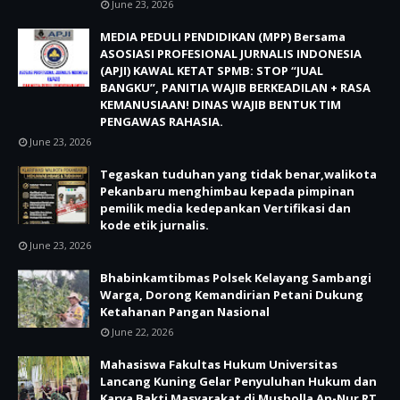
June 23, 2026
MEDIA PEDULI PENDIDIKAN (MPP) Bersama
ASOSIASI PROFESIONAL JURNALIS INDONESIA
(APJI) KAWAL KETAT SPMB: STOP “JUAL
BANGKU”, PANITIA WAJIB BERKEADILAN + RASA
KEMANUSIAAN! DINAS WAJIB BENTUK TIM
PENGAWAS RAHASIA.
June 23, 2026
Tegaskan tuduhan yang tidak benar,walikota
Pekanbaru menghimbau kepada pimpinan
pemilik media kedepankan Vertifikasi dan
kode etik jurnalis.
June 23, 2026
Bhabinkamtibmas Polsek Kelayang Sambangi
Warga, Dorong Kemandirian Petani Dukung
Ketahanan Pangan Nasional
June 22, 2026
Mahasiswa Fakultas Hukum Universitas
Lancang Kuning Gelar Penyuluhan Hukum dan
Karya Bakti Masyarakat di Musholla An-Nur RT