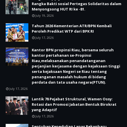
Rangka Bakti sosial Pertegas Solidaritas dalam
Menyongsong HUT RI ke -81.
July 19, 2026
Tahun 2026 Kementerian ATR/BPN Kembali
Peroleh Predikat WTP dari BPK RI
July 17, 2026
Kantor BPN propinsi Riau, bersama seluruh
kantor pertahanan se-Propinsi
Riau,melaksanakan penandatanganan
perjanjian kerjasama dengan kejaksaan tinggi
serta kejaksaan Negeri se Riau tentang
penanganan masalah hukum di bidang
perdata dan tata usaha negara(PTUN).
July 17, 2026
Lantik 78 Pejabat Struktural, Wamen Ossy:
Rotasi dan Promosi Jabatan Bentuk Birokrat
yang Adaptif
July 17, 2026
Sentuhan Kepedulian Lapas Pekanbaru,