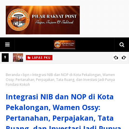
LAPAS PKU
SN
Taruna Poltekip Pamit Usai Laksanakan KKN di Lapas Pekanbaru
Beranda
bpn
Integrasi NIB dan NOP di Kota Pekalongan, Wamen
Ossy: Pertanahan, Perpajakan, Tata Ruang, dan Investasi Jadi Punya
SETIA
Fondasi Kokoh
Integrasi NIB dan NOP di Kota
Pekalongan, Wamen Ossy:
Pertanahan, Perpajakan, Tata
Ruang, dan Investasi Jadi Punya