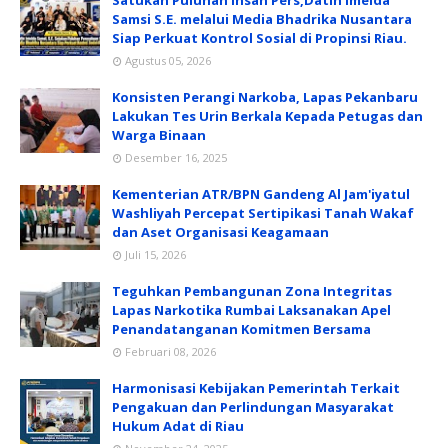
Satukan Puluhan insan Pers,Datin Imelda
Samsi S.E. melalui Media Bhadrika Nusantara
Siap Perkuat Kontrol Sosial di Propinsi Riau.
Agustus 05, 2026
Konsisten Perangi Narkoba, Lapas Pekanbaru
Lakukan Tes Urin Berkala Kepada Petugas dan
Warga Binaan
Desember 16, 2025
Kementerian ATR/BPN Gandeng Al Jam'iyatul
Washliyah Percepat Sertipikasi Tanah Wakaf
dan Aset Organisasi Keagamaan
Juli 15, 2026
Teguhkan Pembangunan Zona Integritas
Lapas Narkotika Rumbai Laksanakan Apel
Penandatanganan Komitmen Bersama
Februari 08, 2026
Harmonisasi Kebijakan Pemerintah Terkait
Pengakuan dan Perlindungan Masyarakat
Hukum Adat di Riau