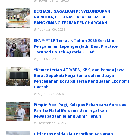
November 24, 2025
BERHASIL GAGALKAN PENYELUNDUPAN
NARKOBA, PETUGAS LAPAS KELAS IIA
BANGKINANG TERIMA PENGHARGAAN
Februari 09, 2026
KKNP-PTLP Tematik Tahun 2026 Berakhir,
Pengalaman Lapangan Jadi _Best Practice_
Taruna/i Poltek Agraria STPN*
Juli 15, 2026
*Kementerian ATR/BPN, KPK, dan Pemda Jawa
Barat Sepakati Kerja Sama dalam Upaya
Pencegahan Korupsi serta Penguatan Ekonomi
Daerah
Agustus 04, 2026
Pimpin Apel Pagi, Kalapas Pekanbaru Apresiasi
Panitia Natal Bersama dan Ingatkan
Kewaspadaan Jelang Akhir Tahun
Desember 14, 2025
Ditlantas Polda Riau Pastikan Kesiapan