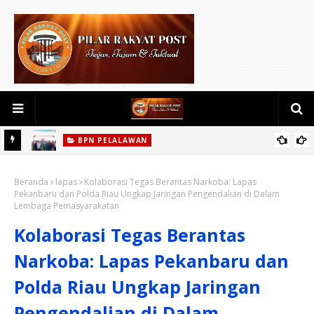
BPN PELALAWAN
rkat
Kementerian ATR/BPN Lanjutkan Monitoring Kepatuhan
Beranda
Pendaftaran Tanah Ulayat di Desa Langgam, Kabupaten
lapas
Kolaborasi Tegas Berantas Narkoba: Lapas
Pekanbaru dan Polda Riau Ungkap Jaringan Pengendalian di Dalam
Pelalawan
Lembaga Pemasyarakatan
Kolaborasi Tegas Berantas
Narkoba: Lapas Pekanbaru dan
Polda Riau Ungkap Jaringan
Pengendalian di Dalam