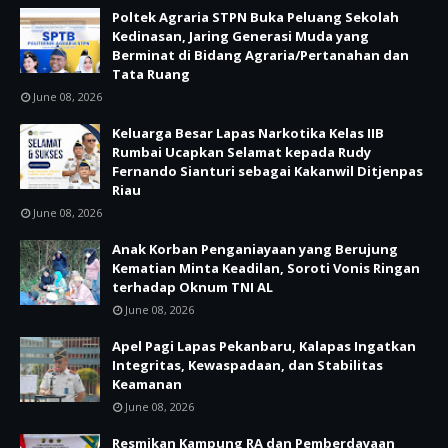
Poltek Agraria STPN Buka Peluang Sekolah
Kedinasan, Jaring Generasi Muda yang
Berminat di Bidang Agraria/Pertanahan dan
Tata Ruang
June 08, 2026
Keluarga Besar Lapas Narkotika Kelas IIB
Rumbai Ucapkan Selamat kepada Rudy
Fernando Sianturi sebagai Kakanwil Ditjenpas
Riau
June 08, 2026
Anak Korban Penganiayaan yang Berujung
Kematian Minta Keadilan, Soroti Vonis Ringan
terhadap Oknum TNI AL
June 08, 2026
Apel Pagi Lapas Pekanbaru, Kalapas Ingatkan
Integritas, Kewaspadaan, dan Stabilitas
Keamanan
June 08, 2026
Resmikan Kampung RA dan Pemberdayaan