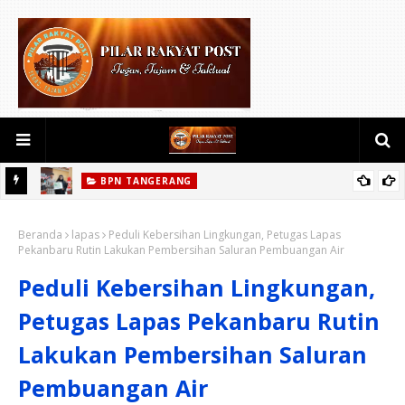
BPN TANGERANG
ang
Masyarakat Dapat Jadwal Ukur Tanah yang Lebih Jelas Berkat
Beranda
Layanan Pengukuran Terjadwal
lapas
Peduli Kebersihan Lingkungan, Petugas Lapas
Pekanbaru Rutin Lakukan Pembersihan Saluran Pembuangan Air
Peduli Kebersihan Lingkungan,
Petugas Lapas Pekanbaru Rutin
Lakukan Pembersihan Saluran
Pembuangan Air