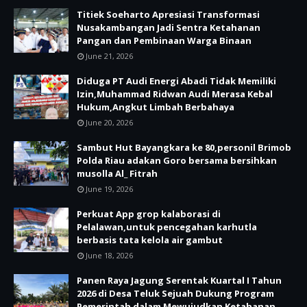
Titiek Soeharto Apresiasi Transformasi
Nusakambangan Jadi Sentra Ketahanan
Pangan dan Pembinaan Warga Binaan
June 21, 2026
Diduga PT Audi Energi Abadi Tidak Memiliki
Izin,Muhammad Ridwan Audi Merasa Kebal
Hukum,Angkut Limbah Berbahaya
June 20, 2026
Sambut Hut Bayangkara ke 80,personil Brimob
Polda Riau adakan Goro bersama bersihkan
musolla Al_ Fitrah
June 19, 2026
Perkuat App grop kalaborasi di
Pelalawan,untuk pencegahan karhutla
berbasis tata kelola air gambut
June 18, 2026
Panen Raya Jagung Serentak Kuartal I Tahun
2026 di Desa Teluk Sejuah Dukung Program
Pemerintah dalam Mewujudkan Ketahanan