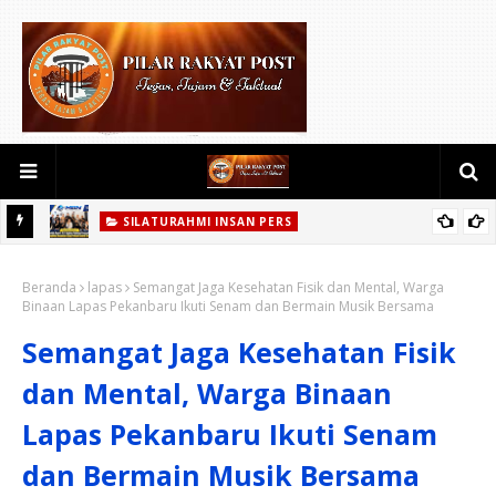
SILATURAHMI INSAN PERS
aan
Satukan Puluhan insan Pers,Datin Imelda Samsi S.E. melalui
Beranda
Media Bhadrika Nusantara Siap Perkuat Kontrol Sosial di
lapas
Semangat Jaga Kesehatan Fisik dan Mental, Warga
Binaan Lapas Pekanbaru Ikuti Senam dan Bermain Musik Bersama
Propinsi Riau.
Semangat Jaga Kesehatan Fisik
dan Mental, Warga Binaan
Lapas Pekanbaru Ikuti Senam
dan Bermain Musik Bersama