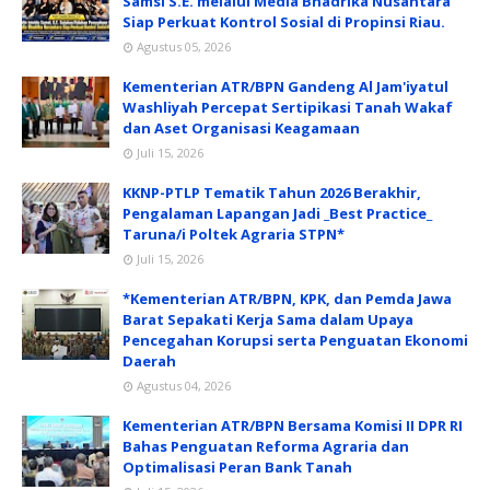
Samsi S.E. melalui Media Bhadrika Nusantara
Siap Perkuat Kontrol Sosial di Propinsi Riau.
Agustus 05, 2026
Kementerian ATR/BPN Gandeng Al Jam'iyatul
Washliyah Percepat Sertipikasi Tanah Wakaf
dan Aset Organisasi Keagamaan
Juli 15, 2026
KKNP-PTLP Tematik Tahun 2026 Berakhir,
Pengalaman Lapangan Jadi _Best Practice_
Taruna/i Poltek Agraria STPN*
Juli 15, 2026
*Kementerian ATR/BPN, KPK, dan Pemda Jawa
Barat Sepakati Kerja Sama dalam Upaya
Pencegahan Korupsi serta Penguatan Ekonomi
Daerah
Agustus 04, 2026
Kementerian ATR/BPN Bersama Komisi II DPR RI
Bahas Penguatan Reforma Agraria dan
Optimalisasi Peran Bank Tanah