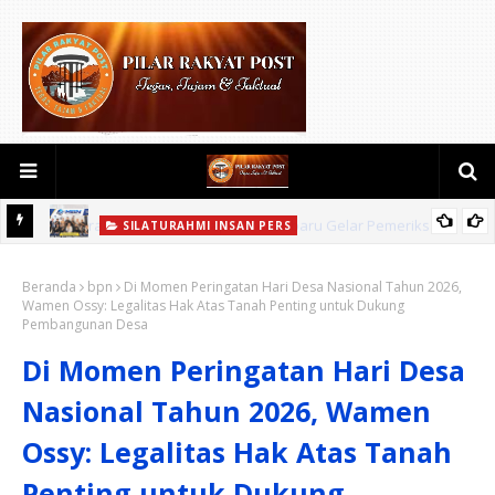
SILATURAHMI INSAN PERS
aan
Satukan Puluhan insan Pers,Datin Imelda Samsi S.E. melalui
Beranda
Media Bhadrika Nusantara Siap Perkuat Kontrol Sosial di
bpn
Di Momen Peringatan Hari Desa Nasional Tahun 2026,
Wamen Ossy: Legalitas Hak Atas Tanah Penting untuk Dukung
Propinsi Riau.
Pembangunan Desa
Di Momen Peringatan Hari Desa
Nasional Tahun 2026, Wamen
Ossy: Legalitas Hak Atas Tanah
Penting untuk Dukung