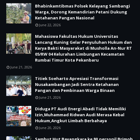
Bhabinkamtibmas Polsek Kelayang Sambangi
Warga, Dorong Kemandirian Petani Dukung
Ketahanan Pangan Nasional
June 22, 2026
Mahasiswa Fakultas Hukum Universitas
Lancang Kuning Gelar Penyuluhan Hukum dan
Karya Bakti Masyarakat di Musholla An-Nur RT
05/RW 04 Kelurahan Limbungan Kecamatan
Rumbai Timur Kota Pekanbaru
June 21, 2026
Titiek Soeharto Apresiasi Transformasi
Nusakambangan Jadi Sentra Ketahanan
Pangan dan Pembinaan Warga Binaan
June 21, 2026
Diduga PT Audi Energi Abadi Tidak Memiliki
Izin,Muhammad Ridwan Audi Merasa Kebal
Hukum,Angkut Limbah Berbahaya
June 20, 2026
Sambut Hut Bayangkara ke 80,personil Brimob