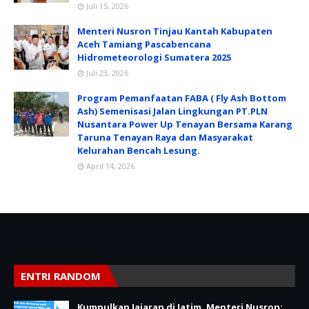
Juli 15, 2026
Menteri Nusron Tinjau Kantah Kabupaten
Aceh Tamiang Pascabencana
Hidrometeorologi Sumatera 2025
Juli 23, 2026
Program Pemanfaatan FABA ( Fly Ash Bottom
Ash) Semenisasi Jalan Lingkungan PT.PLN
Nusantara Power Up Tenayan Bersama Karang
Taruna Tenayan Raya dan Masyarakat
Kelurahan Bencah Lesung.
April 14, 2026
ENTRI RANDOM
Kumpulkan Jajaran di Jatim, Menteri Nusron: