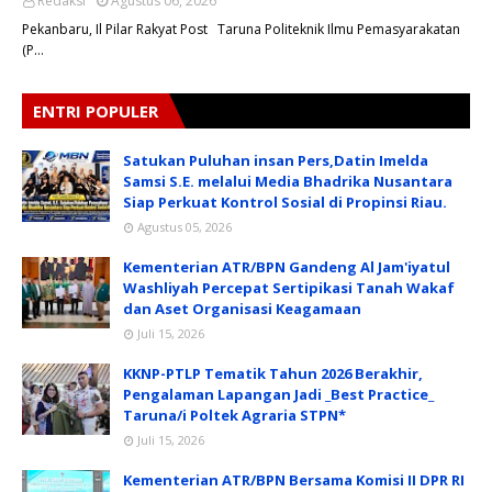
Redaksi
Agustus 06, 2026
Pekanbaru, Il Pilar Rakyat Post Taruna Politeknik Ilmu Pemasyarakatan
(P…
ENTRI POPULER
Satukan Puluhan insan Pers,Datin Imelda
Samsi S.E. melalui Media Bhadrika Nusantara
Siap Perkuat Kontrol Sosial di Propinsi Riau.
Agustus 05, 2026
Kementerian ATR/BPN Gandeng Al Jam'iyatul
Washliyah Percepat Sertipikasi Tanah Wakaf
dan Aset Organisasi Keagamaan
Juli 15, 2026
KKNP-PTLP Tematik Tahun 2026 Berakhir,
Pengalaman Lapangan Jadi _Best Practice_
Taruna/i Poltek Agraria STPN*
Juli 15, 2026
Kementerian ATR/BPN Bersama Komisi II DPR RI