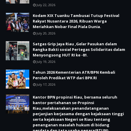
July 22, 2026
Kodam XIX Tuanku Tambusai Tutup Festival
Rakyat Nusantara 2026, Ribuan Warga
Meriahkan Nobar Final Piala Dunia.
July 20, 2026
Satgas Grip Jaya Riau ,Gelar Pasukan dalam
Rangka Bakti sosial Pertegas Solidaritas dalam
Menyongsong HUT RI ke -81.
July 19, 2026
Tahun 2026 Kementerian ATR/BPN Kembali
Peroleh Predikat WTP dari BPK RI
July 17, 2026
Kantor BPN propinsi Riau, bersama seluruh
kantor pertahanan se-Propinsi
Riau,melaksanakan penandatanganan
perjanjian kerjasama dengan kejaksaan tinggi
serta kejaksaan Negeri se Riau tentang
penanganan masalah hukum di bidang
perdata dan tata usaha negara(PTUN).