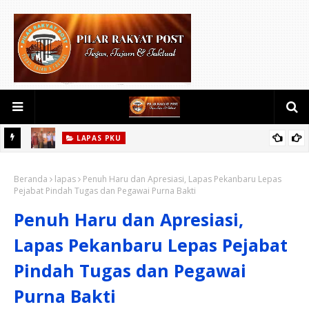
LAPAS PKU
Taruna Poltekip Pamit Usai Laksanakan KKN di Lapas Pekanbaru
LAPAS NARKOTIKA
Deteksi Dini Gangguan Keamanan dan Ketertiban, Lapas
Beranda
lapas
Penuh Haru dan Apresiasi, Lapas Pekanbaru Lepas
Pejabat Pindah Tugas dan Pegawai Purna Bakti
Narkotika Rumbai Gelar Razia Rutin Blok Hunian
Penuh Haru dan Apresiasi,
Lapas Pekanbaru Lepas Pejabat
Pindah Tugas dan Pegawai
Purna Bakti