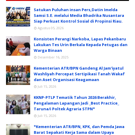
Satukan Puluhan insan Pers,Datin Imelda
Samsi S.E. melalui Media Bhadrika Nusantara
Siap Perkuat Kontrol Sosial di Propinsi Riau.
Agustus 05, 2026
Konsisten Perangi Narkoba, Lapas Pekanbaru
Lakukan Tes Urin Berkala Kepada Petugas dan
Warga Binaan
Desember 16, 2025
Kementerian ATR/BPN Gandeng Al Jam'iyatul
Washliyah Percepat Sertipikasi Tanah Wakaf
dan Aset Organisasi Keagamaan
Juli 15, 2026
KKNP-PTLP Tematik Tahun 2026 Berakhir,
Pengalaman Lapangan Jadi _Best Practice_
Taruna/i Poltek Agraria STPN*
Juli 15, 2026
*Kementerian ATR/BPN, KPK, dan Pemda Jawa
Barat Sepakati Kerja Sama dalam Upaya