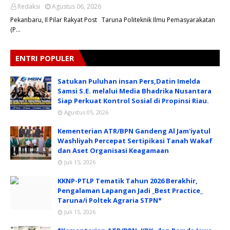
Redaksi
Agustus 06, 2026
Pekanbaru, Il Pilar Rakyat Post Taruna Politeknik Ilmu Pemasyarakatan
(P…
ENTRI POPULER
Satukan Puluhan insan Pers,Datin Imelda
Samsi S.E. melalui Media Bhadrika Nusantara
Siap Perkuat Kontrol Sosial di Propinsi Riau.
Agustus 05, 2026
Kementerian ATR/BPN Gandeng Al Jam'iyatul
Washliyah Percepat Sertipikasi Tanah Wakaf
dan Aset Organisasi Keagamaan
Juli 15, 2026
KKNP-PTLP Tematik Tahun 2026 Berakhir,
Pengalaman Lapangan Jadi _Best Practice_
Taruna/i Poltek Agraria STPN*
Juli 15, 2026