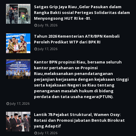
Satgas Grip Jaya Riau ,Gelar Pasukan dalam
Rangka Bakti sosial Pertegas Solidaritas dalam
Menyongsong HUT RI ke -81.
July 19, 2026
Tahun 2026 Kementerian ATR/BPN Kembali
Peroleh Predikat WTP dari BPK RI
July 17, 2026
Kantor BPN propinsi Riau, bersama seluruh
kantor pertahanan se-Propinsi
Riau,melaksanakan penandatanganan
perjanjian kerjasama dengan kejaksaan tinggi
serta kejaksaan Negeri se Riau tentang
penanganan masalah hukum di bidang
perdata dan tata usaha negara(PTUN).
July 17, 2026
Lantik 78 Pejabat Struktural, Wamen Ossy:
Rotasi dan Promosi Jabatan Bentuk Birokrat
yang Adaptif
July 17, 2026