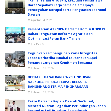
*Kementerian ATR/BPN, KPK, dan Pemda Jawa
Barat Sepakati Kerja Sama dalam Upaya
Pencegahan Korupsi serta Penguatan Ekonomi
Daerah
Agustus 04, 2026
Kementerian ATR/BPN Bersama Komisi II DPR RI
Bahas Penguatan Reforma Agraria dan
Optimalisasi Peran Bank Tanah
Juli 15, 2026
Teguhkan Pembangunan Zona Integritas
Lapas Narkotika Rumbai Laksanakan Apel
Penandatanganan Komitmen Bersama
Februari 08, 2026
BERHASIL GAGALKAN PENYELUNDUPAN
NARKOBA, PETUGAS LAPAS KELAS IIA
BANGKINANG TERIMA PENGHARGAAN
Februari 09, 2026
Rakor Bersama Kepala Daerah Se-Sulsel,
Menteri Nusron Tegaskan Perlindungan Lahan
Pertanian Jadi Prioritas Pemerintah