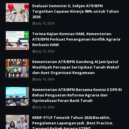
Evaluasi Semester II, Sekjen ATR/BPN
Targetkan Capaian Kinerja 98% untuk Tahun
2026
July 15, 2026
Terima Kajian Komnas HAM, Kementerian
ATR/BPN Perkuat Penanganan Konflik Agraria
Berbasis HAM
July 15, 2026
Kementerian ATR/BPN Gandeng Al Jam'iyatul
Washliyah Percepat Sertipikasi Tanah Wakaf
dan Aset Organisasi Keagamaan
July 15, 2026
Kementerian ATR/BPN Bersama Komisi II DPR RI
Bahas Penguatan Reforma Agraria dan
Optimalisasi Peran Bank Tanah
July 15, 2026
KKNP-PTLP Tematik Tahun 2026 Berakhir,
Pengalaman Lapangan Jadi _Best Practice_
Taruna/i Poltek Agraria STPN*