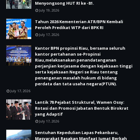
Menyongsong HUT RI ke -81.
July 19, 2026
Tahun 2026 Kementerian ATR/BPN Kembali
Peroleh Predikat WTP dari BPK RI
July 17, 2026
Kantor BPN propinsi Riau, bersama seluruh
kantor pertahanan se-Propinsi
Riau,melaksanakan penandatanganan
perjanjian kerjasama dengan kejaksaan tinggi
serta kejaksaan Negeri se Riau tentang
penanganan masalah hukum di bidang
perdata dan tata usaha negara(PTUN).
July 17, 2026
Lantik 78 Pejabat Struktural, Wamen Ossy:
Rotasi dan Promosi Jabatan Bentuk Birokrat
yang Adaptif
July 17, 2026
Sentuhan Kepedulian Lapas Pekanbaru,
Masyarakat Rasakan Manfaat Jumat Berkah