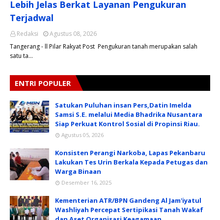
Lebih Jelas Berkat Layanan Pengukuran
Terjadwal
Redaksi
Agustus 08, 2026
Tangerang - ll Pilar Rakyat Post Pengukuran tanah merupakan salah
satu ta…
ENTRI POPULER
Satukan Puluhan insan Pers,Datin Imelda
Samsi S.E. melalui Media Bhadrika Nusantara
Siap Perkuat Kontrol Sosial di Propinsi Riau.
Agustus 05, 2026
Konsisten Perangi Narkoba, Lapas Pekanbaru
Lakukan Tes Urin Berkala Kepada Petugas dan
Warga Binaan
Desember 16, 2025
Kementerian ATR/BPN Gandeng Al Jam'iyatul
Washliyah Percepat Sertipikasi Tanah Wakaf
dan Aset Organisasi Keagamaan