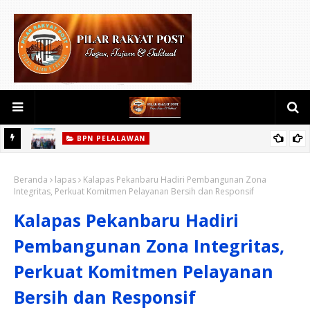
BPN PELALAWAN
rkat
Kementerian ATR/BPN Lanjutkan Monitoring Kepatuhan
Beranda
Pendaftaran Tanah Ulayat di Desa Langgam, Kabupaten
lapas
Kalapas Pekanbaru Hadiri Pembangunan Zona
Integritas, Perkuat Komitmen Pelayanan Bersih dan Responsif
Pelalawan
Kalapas Pekanbaru Hadiri
Pembangunan Zona Integritas,
Perkuat Komitmen Pelayanan
Bersih dan Responsif