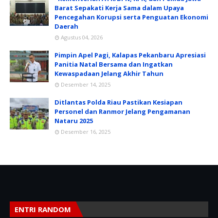
Barat Sepakati Kerja Sama dalam Upaya
Pencegahan Korupsi serta Penguatan Ekonomi
Daerah
Agustus 04, 2026
Pimpin Apel Pagi, Kalapas Pekanbaru Apresiasi
Panitia Natal Bersama dan Ingatkan
Kewaspadaan Jelang Akhir Tahun
Desember 14, 2025
Ditlantas Polda Riau Pastikan Kesiapan
Personel dan Ranmor Jelang Pengamanan
Nataru 2025
Desember 16, 2025
ENTRI RANDOM