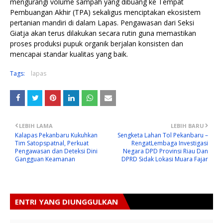
mengurangi volume sampah yang dibuang ke Tempat
Pembuangan Akhir (TPA) sekaligus menciptakan ekosistem
pertanian mandiri di dalam Lapas. Pengawasan dari Seksi
Giatja akan terus dilakukan secara rutin guna memastikan
proses produksi pupuk organik berjalan konsisten dan
mencapai standar kualitas yang baik.
Tags:
lapas
LEBIH LAMA
LEBIH BARU
Kalapas Pekanbaru Kukuhkan
Sengketa Lahan Tol Pekanbaru –
Tim Satopspatnal, Perkuat
RengatLembaga Investigasi
Pengawasan dan Deteksi Dini
Negara DPD Provinsi Riau Dan
Gangguan Keamanan
DPRD Sidak Lokasi Muara Fajar
ENTRI YANG DIUNGGULKAN