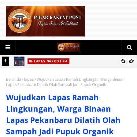
LAPAS NARKOTIKA
kanbaru
Deteksi Dini Gangguan Keamanan dan Ketertiban, Lapas
Beranda
Narkotika Rumbai Gelar Razia Rutin Blok Hunian
lapas
Wujudkan Lapas Ramah Lingkungan, Warga Binaan
Lapas Pekanbaru Dilatih Olah Sampah Jadi Pupuk Organik
Wujudkan Lapas Ramah
Lingkungan, Warga Binaan
Lapas Pekanbaru Dilatih Olah
Sampah Jadi Pupuk Organik