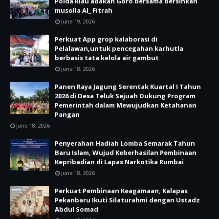
Polda Riau adakan Goro bersama bersihkan
musolla Al_ Fitrah
June 19, 2026
Perkuat App grop kalaborasi di
Pelalawan,untuk pencegahan karhutla
berbasis tata kelola air gambut
June 18, 2026
Panen Raya Jagung Serentak Kuartal I Tahun
2026 di Desa Teluk Sejuah Dukung Program
Pemerintah dalam Mewujudkan Ketahanan
Pangan
June 18, 2026
Penyerahan Hadiah Lomba Semarak Tahun
Baru Islam, Wujud Keberhasilan Pembinaan
Kepribadian di Lapas Narkotika Rumbai
June 18, 2026
Perkuat Pembinaan Keagamaan, Kalapas
Pekanbaru Ikuti Silaturahmi dengan Ustadz
Abdul Somad