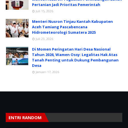
Pertanian Jadi Prioritas Pemerintah
Juli 15, 2026
Menteri Nusron Tinjau Kantah Kabupaten
Aceh Tamiang Pascabencana
Hidrometeorologi Sumatera 2025
Juli 23, 2026
Di Momen Peringatan Hari Desa Nasional
Tahun 2026, Wamen Ossy: Legalitas Hak Atas
Tanah Penting untuk Dukung Pembangunan
Desa
Januari 17, 2026
ENTRI RANDOM