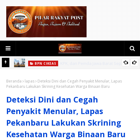
BPN CIKEAS
kati
Buka Ujian PPAT 2026, Wamen Ossy: Memastikan Layanan
guatan
Beranda
Pertanahan dari PPAT yang Kompeten, Profesional dan
lapas
Deteksi Dini dan Cegah Penyakit Menular, Lapas
Pekanbaru Lakukan Skrining Kesehatan Warga Binaan Baru
Berintegritas
Deteksi Dini dan Cegah
Penyakit Menular, Lapas
Pekanbaru Lakukan Skrining
Kesehatan Warga Binaan Baru