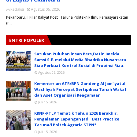
Redaksi
Agustus 06, 2026
Pekanbaru, Il Pilar Rakyat Post Taruna Politeknik Ilmu Pemasyarakatan
(P…
ENTRI POPULER
Satukan Puluhan insan Pers,Datin Imelda
Samsi S.E. melalui Media Bhadrika Nusantara
Siap Perkuat Kontrol Sosial di Propinsi Riau.
Agustus 05, 2026
Kementerian ATR/BPN Gandeng Al Jam'iyatul
Washliyah Percepat Sertipikasi Tanah Wakaf
dan Aset Organisasi Keagamaan
Juli 15, 2026
KKNP-PTLP Tematik Tahun 2026 Berakhir,
Pengalaman Lapangan Jadi _Best Practice_
Taruna/i Poltek Agraria STPN*
Juli 15, 2026