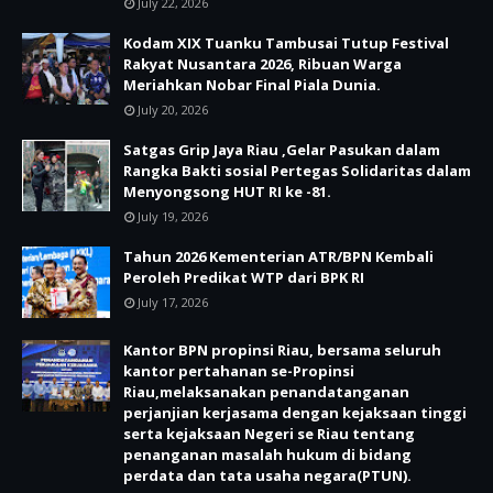
July 22, 2026
Kodam XIX Tuanku Tambusai Tutup Festival
Rakyat Nusantara 2026, Ribuan Warga
Meriahkan Nobar Final Piala Dunia.
July 20, 2026
Satgas Grip Jaya Riau ,Gelar Pasukan dalam
Rangka Bakti sosial Pertegas Solidaritas dalam
Menyongsong HUT RI ke -81.
July 19, 2026
Tahun 2026 Kementerian ATR/BPN Kembali
Peroleh Predikat WTP dari BPK RI
July 17, 2026
Kantor BPN propinsi Riau, bersama seluruh
kantor pertahanan se-Propinsi
Riau,melaksanakan penandatanganan
perjanjian kerjasama dengan kejaksaan tinggi
serta kejaksaan Negeri se Riau tentang
penanganan masalah hukum di bidang
perdata dan tata usaha negara(PTUN).