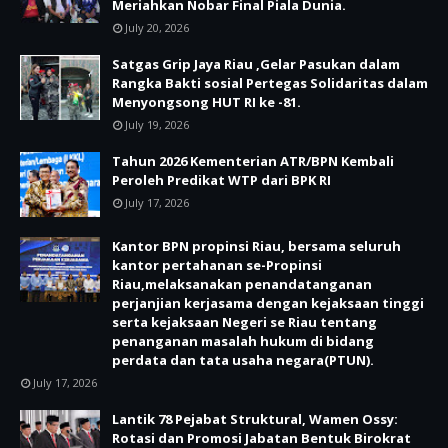
Meriahkan Nobar Final Piala Dunia.
July 20, 2026
Satgas Grip Jaya Riau ,Gelar Pasukan dalam
Rangka Bakti sosial Pertegas Solidaritas dalam
Menyongsong HUT RI ke -81.
July 19, 2026
Tahun 2026 Kementerian ATR/BPN Kembali
Peroleh Predikat WTP dari BPK RI
July 17, 2026
Kantor BPN propinsi Riau, bersama seluruh
kantor pertahanan se-Propinsi
Riau,melaksanakan penandatanganan
perjanjian kerjasama dengan kejaksaan tinggi
serta kejaksaan Negeri se Riau tentang
penanganan masalah hukum di bidang
perdata dan tata usaha negara(PTUN).
July 17, 2026
Lantik 78 Pejabat Struktural, Wamen Ossy:
Rotasi dan Promosi Jabatan Bentuk Birokrat