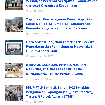
Washliyah Percepat Sertipikasi Tanah Wakaf
dan Aset Organisasi Keagamaan
Juli 15, 2026
Teguhkan Pembangunan Zona Integritas
Lapas Narkotika Rumbai Laksanakan Apel
Penandatanganan Komitmen Bersama
Februari 08, 2026
Harmonisasi Kebijakan Pemerintah Terkait
Pengakuan dan Perlindungan Masyarakat
Hukum Adat di Riau
November 24, 2025
BERHASIL GAGALKAN PENYELUNDUPAN
NARKOBA, PETUGAS LAPAS KELAS IIA
BANGKINANG TERIMA PENGHARGAAN
Februari 09, 2026
KKNP-PTLP Tematik Tahun 2026 Berakhir,
Pengalaman Lapangan Jadi _Best Practice_
Taruna/i Poltek Agraria STPN*
Juli 15, 2026