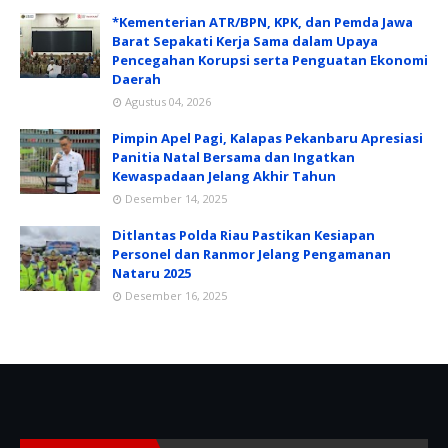
*Kementerian ATR/BPN, KPK, dan Pemda Jawa
Barat Sepakati Kerja Sama dalam Upaya
Pencegahan Korupsi serta Penguatan Ekonomi
Daerah
Agustus 04, 2026
Pimpin Apel Pagi, Kalapas Pekanbaru Apresiasi
Panitia Natal Bersama dan Ingatkan
Kewaspadaan Jelang Akhir Tahun
Desember 14, 2025
Ditlantas Polda Riau Pastikan Kesiapan
Personel dan Ranmor Jelang Pengamanan
Nataru 2025
Desember 16, 2025