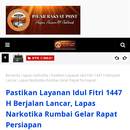
BPN CIMAHI
ui
*Kementerian ATR/BPN, KPK, dan Pemda Jawa Barat Sepakati
Beranda
Kerja Sama dalam Upaya Pencegahan Korupsi serta Penguatan
lapas narkotika
Pastikan Layanan Idul Fitri 1447 H Berjalan
Lancar, Lapas Narkotika Rumbai Gelar Rapat Persiapan
Ekonomi Daerah
Pastikan Layanan Idul Fitri 1447
H Berjalan Lancar, Lapas
Narkotika Rumbai Gelar Rapat
Persiapan