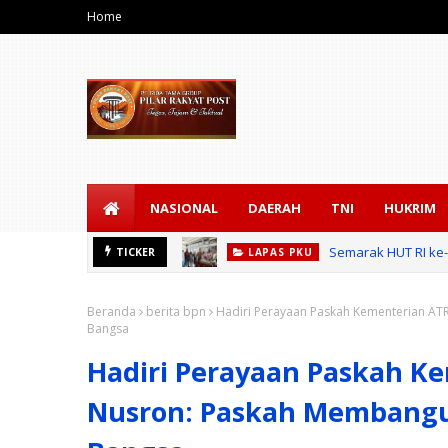
Home
NASIONAL
DAERAH
TNI
HUKRIM
Semarak HUT RI ke
LAPAS PKU
Satuk
TICKER
SILATURAHMI INSAN PERS
Beranda
berita bpn
Hadiri Perayaan Paskah Kementerian AT
Bangsa
Hadiri Perayaan Paskah K
Nusron: Paskah Membang