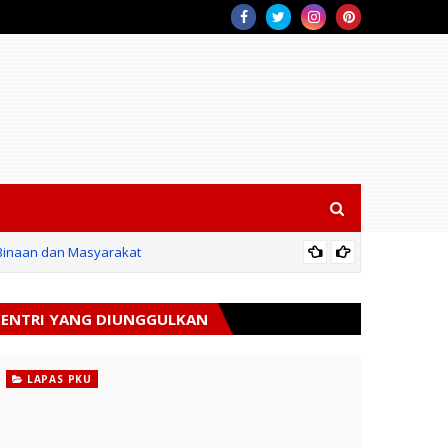
 Binaan dan Masyarakat
antara Siap Perkuat Kontrol Sosial di Propinsi Riau.
BPN
ENTRI YANG DIUNGGULKAN
LAPAS PKU