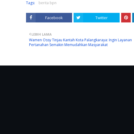
Tags:
berita bpn
Facebook
Twitter
LEBIH LAMA
Wamen Ossy Tinjau Kantah Kota Palangkaraya: Ingin Layanan
Pertanahan Semakin Memudahkan Masyarakat