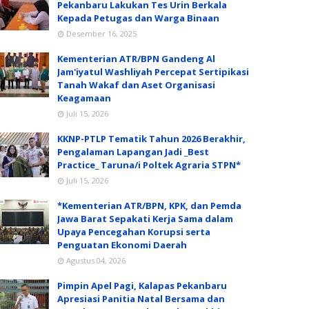
Pekanbaru Lakukan Tes Urin Berkala
Kepada Petugas dan Warga Binaan
Desember 16, 2025
Kementerian ATR/BPN Gandeng Al
Jam'iyatul Washliyah Percepat Sertipikasi
Tanah Wakaf dan Aset Organisasi
Keagamaan
Juli 15, 2026
KKNP-PTLP Tematik Tahun 2026 Berakhir,
Pengalaman Lapangan Jadi _Best
Practice_ Taruna/i Poltek Agraria STPN*
Juli 15, 2026
*Kementerian ATR/BPN, KPK, dan Pemda
Jawa Barat Sepakati Kerja Sama dalam
Upaya Pencegahan Korupsi serta
Penguatan Ekonomi Daerah
Agustus 04, 2026
Pimpin Apel Pagi, Kalapas Pekanbaru
Apresiasi Panitia Natal Bersama dan