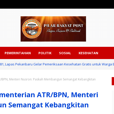
PEMERINTAHAN
POLITIK
SOSIAL
KESEHATAN
-81, Lapas Pekanbaru Gelar Pemeriksaan Kesehatan Gratis untuk Warga
an Puluhan insan Pers,Datin Imelda Samsi S.E. melalui Media Bhadrika Nus
R/BPN, Menteri Nusron: Paskah Membangun Semangat Kebangkitan
ementerian ATR/BPN, Menteri
un Semangat Kebangkitan