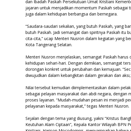
dan Ibadah Paskah Persekutuan Umat Kristiani Kement
jajaran untuk menjadikan momentum Paskah sebagai titik
juga dalam kehidupan berbangsa dan bernegara.
“Saudara-saudari sekalian, yang butuh Paskah, yang bang
butuh Paskah. Jadi semangat dan spiritnya Paskah itu buk
cita-cita,” ucap Menteri Nusron dalam kegiatan yang be
Kota Tangerang Selatan.
Menteri Nusron menjelaskan, semangat Paskah harus d
kehidupan sehari-hari. Dengan demikian, semangat ters
dorongan konkret untuk perubahan dan kemajuan. “Secar
diwujudkan dalam kebangkitan dalam gerakan dan aksi,
Nilai tersebut kemudian diimplementasikan dalam pela
sebagai pelayan masyarakat dan abdi negara, dengan 
proses layanan. “Mudah-mudahan pesan ini menjadi p
pelayanan kepada masyarakat,” tegas Menteri Nusron.
Sejalan dengan tema yang diusung, yakni “Kristus Ban
Keutuhan Alam Ciptaan”, Kepala Kantor Wilayah BPN Pr
Kristiani, Harison Mocodompis, menyampaikan bahwa s