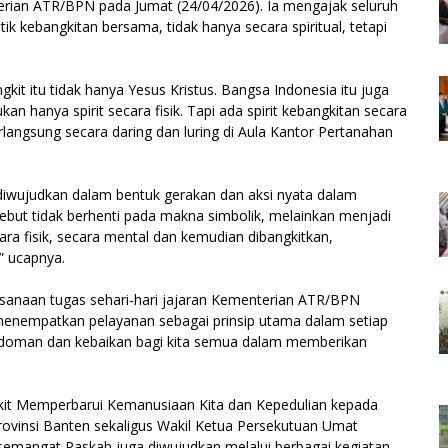
erian ATR/BPN pada Jumat (24/04/2026). Ia mengajak seluruh
 kebangkitan bersama, tidak hanya secara spiritual, tetapi
kit itu tidak hanya Yesus Kristus. Bangsa Indonesia itu juga
an hanya spirit secara fisik. Tapi ada spirit kebangkitan secara
rlangsung secara daring dan luring di Aula Kantor Pertanahan
iwujudkan dalam bentuk gerakan dan aksi nyata dalam
ebut tidak berhenti pada makna simbolik, melainkan menjadi
a fisik, secara mental dan kemudian dibangkitkan,
” ucapnya.
ksanaan tugas sehari-hari jajaran Kementerian ATR/BPN
menempatkan pelayanan sebagai prinsip utama dalam setiap
edoman dan kebaikan bagi kita semua dalam memberikan
gkit Memperbarui Kemanusiaan Kita dan Kepedulian kepada
ovinsi Banten sekaligus Wakil Ketua Persekutuan Umat
emangat Paskah juga diwujudkan melalui berbagai kegiatan