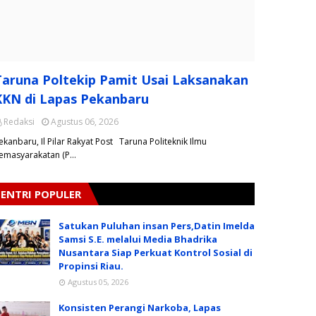
Taruna Poltekip Pamit Usai Laksanakan
KKN di Lapas Pekanbaru
Redaksi
Agustus 06, 2026
ekanbaru, Il Pilar Rakyat Post Taruna Politeknik Ilmu
emasyarakatan (P…
ENTRI POPULER
Satukan Puluhan insan Pers,Datin Imelda
Samsi S.E. melalui Media Bhadrika
Nusantara Siap Perkuat Kontrol Sosial di
Propinsi Riau.
Agustus 05, 2026
Konsisten Perangi Narkoba, Lapas