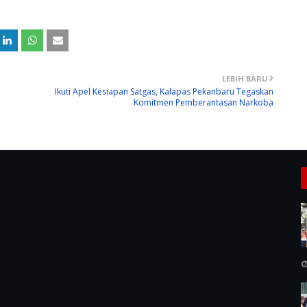
LEBIH BARU
Ikuti Apel Kesiapan Satgas, Kalapas Pekanbaru Tegaskan
Komitmen Pemberantasan Narkoba