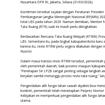
Nusantara DPR RI, Jakarta, Selasa (31/03/2026).
Komitmen tersebut sejalan dengan Peraturan Presiden
Pembangunan Jangka Menengah Nasional (RPJMN) 202
total LBS pada tahun 2029. Namun demikian, Menter
Tata Ruang (RTR) saat ini masih perlu ditingkatkan.
Berdasarkan Rencana Tata Ruang Wilayah (RTRW) Provin
LBS. Sementara itu, pada tingkat kabupaten/kota baru se
karena itu, revisi RTRW perlu segera dilakukan dengan
Nusron.
Dalam masa transisi revisi RTRW tersebut, pemerinta
oleh pemerintah daerah, baik provinsi maupun kabupate
“Penetapan SK LP2B sangat penting sebagai langkah aw
berjalan sambil menunggu proses revisi tata ruang,” la
Pengendalian alih fungsi lahan sawah diyakini bisa m
konkret, pemerintah telah menetapkan Perpres Nomor 
Kebijakan ini memperkuat pengendalian alih fungsi lah
utama.