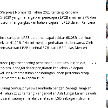
 (Perpres) Nomor 12 Tahun 2025 tentang Rencana
5-2029 yang menargetkan penetapan LP2B minimal 87% dari
i Nusron mengungkapkan bahwa capaian LP2B dalam Rencana
si, cakupan LP2B baru mencapai sekitar 68,03% dari luas
kitar 41,22%. “Hal ini menjadi perhatian kita bersama. Oleh
 memasukkan LP2B minimal 87% dari LBS,” jelas Menteri
h pusat juga mendorong penetapan Surat Keputusan (SK) LP2B
n/kota, sebagai dasar penguatan kebijakan ke depan.
al untuk memastikan perlindungan lahan pertanian tetap
njut Menteri ATR/Kepala BPN..
endukung terwujudnya swasembada pangan. Sebagai langkah
4 Tahun 2026 tentang Pengendalian Alih Fungsi Lahan Sawah.
an, salah satunya melalui penetapan LSD sebagai instrumen