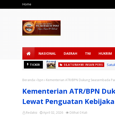
Home
NASIONAL
DAERAH
TNI
HUKRIM
Satuk
TICKER
SILATURAHMI INSAN PERS
Beranda
bpn
Kementerian ATR/BPN Dukung Swasembada Pang
Kementerian ATR/BPN Du
Lewat Penguatan Kebijakan
Redaksi
April 02, 2026
Dilihat
0
Kali