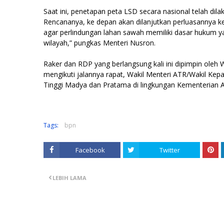
Saat ini, penetapan peta LSD secara nasional telah dila
Rencananya, ke depan akan dilanjutkan perluasannya ke
agar perlindungan lahan sawah memiliki dasar hukum ya
wilayah,” pungkas Menteri Nusron.
Raker dan RDP yang berlangsung kali ini dipimpin oleh Wa
mengikuti jalannya rapat, Wakil Menteri ATR/Wakil Ke
Tinggi Madya dan Pratama di lingkungan Kementerian 
Tags:
bpn
Facebook
Twitter
LEBIH LAMA