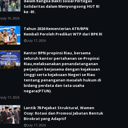
dalam Rangka Bakti sosial Pertegas
Solidaritas dalam Menyongsong HUT RI
ke -81.
July 19, 2026
Tahun 2026 Kementerian ATR/BPN
Kembali Peroleh Predikat WTP dari BPK RI
July 17, 2026
Kantor BPN propinsi Riau, bersama
seluruh kantor pertahanan se-Propinsi
Riau,melaksanakan penandatanganan
perjanjian kerjasama dengan kejaksaan
tinggi serta kejaksaan Negeri se Riau
tentang penanganan masalah hukum di
bidang perdata dan tata usaha
negara(PTUN).
July 17, 2026
Lantik 78 Pejabat Struktural, Wamen
Ossy: Rotasi dan Promosi Jabatan Bentuk
Birokrat yang Adaptif
July 17, 2026