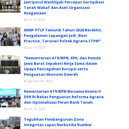
Jam'iyatul Washliyah Percepat Sertipikasi
Tanah Wakaf dan Aset Organisasi
Keagamaan
Juli 15, 2026
KKNP-PTLP Tematik Tahun 2026 Berakhir,
Pengalaman Lapangan Jadi _Best
Practice_ Taruna/i Poltek Agraria STPN*
Juli 15, 2026
*Kementerian ATR/BPN, KPK, dan Pemda
Jawa Barat Sepakati Kerja Sama dalam
Upaya Pencegahan Korupsi serta
Penguatan Ekonomi Daerah
Agustus 04, 2026
Kementerian ATR/BPN Bersama Komisi II
DPR RI Bahas Penguatan Reforma Agraria
dan Optimalisasi Peran Bank Tanah
Juli 15, 2026
Teguhkan Pembangunan Zona
Integritas Lapas Narkotika Rumbai