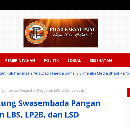
PEMERINTAHAN
POLITIK
SOSIAL
KESEHATAN
an Puluhan insan Pers,Datin Imelda Samsi S.E. melalui Media Bhadrika Nus
an Lewat Penguatan Kebijakan LBS, LP2B, dan LSD
kung Swasembada Pangan
 LBS, LP2B, dan LSD