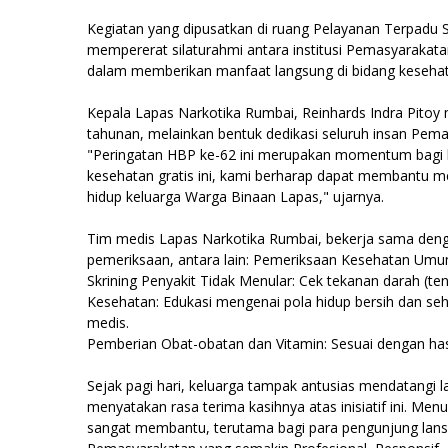
Kegiatan yang dipusatkan di ruang Pelayanan Terpadu S
mempererat silaturahmi antara institusi Pemasyarakat
dalam memberikan manfaat langsung di bidang kesehat
Kepala Lapas Narkotika Rumbai, Reinhards Indra Pitoy
tahunan, melainkan bentuk dedikasi seluruh insan Pem
"Peringatan HBP ke-62 ini merupakan momentum bagi 
kesehatan gratis ini, kami berharap dapat membantu m
hidup keluarga Warga Binaan Lapas," ujarnya.
Tim medis Lapas Narkotika Rumbai, bekerja sama denga
pemeriksaan, antara lain: Pemeriksaan Kesehatan Umum
Skrining Penyakit Tidak Menular: Cek tekanan darah (ten
Kesehatan: Edukasi mengenai pola hidup bersih dan se
medis.
Pemberian Obat-obatan dan Vitamin: Sesuai dengan hasi
Sejak pagi hari, keluarga tampak antusias mendatangi 
menyatakan rasa terima kasihnya atas inisiatif ini. M
sangat membantu, terutama bagi para pengunjung lansia