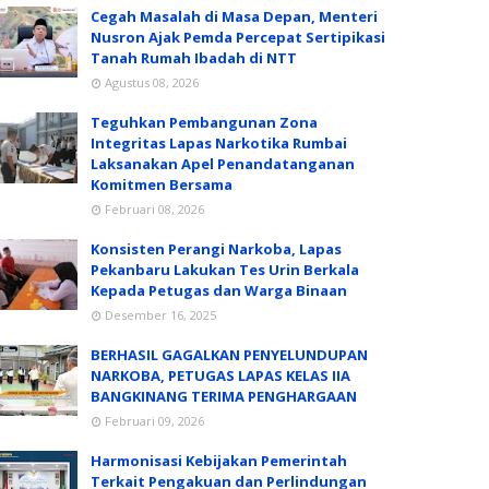
Cegah Masalah di Masa Depan, Menteri
Nusron Ajak Pemda Percepat Sertipikasi
Tanah Rumah Ibadah di NTT
Agustus 08, 2026
Teguhkan Pembangunan Zona
Integritas Lapas Narkotika Rumbai
Laksanakan Apel Penandatanganan
Komitmen Bersama
Februari 08, 2026
Konsisten Perangi Narkoba, Lapas
Pekanbaru Lakukan Tes Urin Berkala
Kepada Petugas dan Warga Binaan
Desember 16, 2025
BERHASIL GAGALKAN PENYELUNDUPAN
NARKOBA, PETUGAS LAPAS KELAS IIA
BANGKINANG TERIMA PENGHARGAAN
Februari 09, 2026
Harmonisasi Kebijakan Pemerintah
Terkait Pengakuan dan Perlindungan