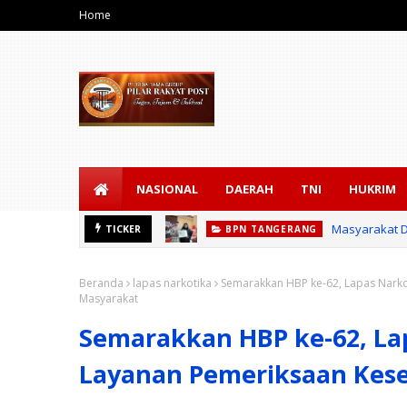
Home
NASIONAL
DAERAH
TNI
HUKRIM
Masyarakat D
TICKER
BPN TANGERANG
Beranda
lapas narkotika
Semarakkan HBP ke-62, Lapas Narko
Masyarakat
Semarakkan HBP ke-62, La
Layanan Pemeriksaan Kese