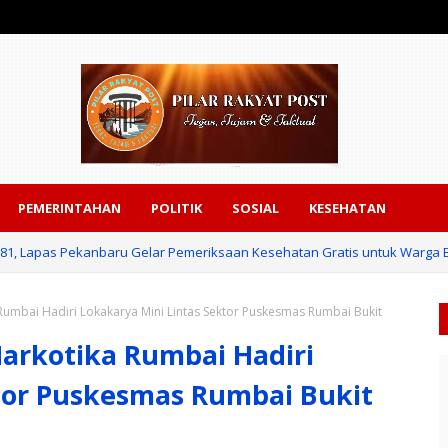
PEMERINTAHAN
POLITIK
SOSIAL
KESEHATAN
-81, Lapas Pekanbaru Gelar Pemeriksaan Kesehatan Gratis untuk Warga
 Rumbai Hadiri Lokakarya Mini Lintas Sektor Puskesmas Rumbai Bukit
Narkotika Rumbai Hadiri
tor Puskesmas Rumbai Bukit