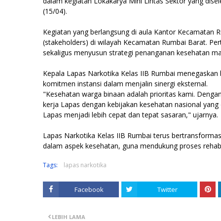
dalam kegiatan Lokakarya Mini Lintas Sektor yang dise
(15/04).
Kegiatan yang berlangsung di aula Kantor Kecamatan Ru
(stakeholders) di wilayah Kecamatan Rumbai Barat. Pe
sekaligus menyusun strategi penanganan kesehatan mas
Kepala Lapas Narkotika Kelas IIB Rumbai menegaskan 
komitmen instansi dalam menjalin sinergi eksternal.
"Kesehatan warga binaan adalah prioritas kami. Dengan
kerja Lapas dengan kebijakan kesehatan nasional yang
Lapas menjadi lebih cepat dan tepat sasaran," ujarnya.
Lapas Narkotika Kelas IIB Rumbai terus bertransforma
dalam aspek kesehatan, guna mendukung proses rehabilit
Tags:
lapas narkotika
Facebook
Twitter
LEBIH LAMA