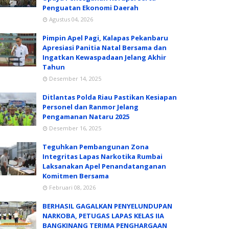
Penguatan Ekonomi Daerah
Agustus 04, 2026
Pimpin Apel Pagi, Kalapas Pekanbaru
Apresiasi Panitia Natal Bersama dan
Ingatkan Kewaspadaan Jelang Akhir
Tahun
Desember 14, 2025
Ditlantas Polda Riau Pastikan Kesiapan
Personel dan Ranmor Jelang
Pengamanan Nataru 2025
Desember 16, 2025
Teguhkan Pembangunan Zona
Integritas Lapas Narkotika Rumbai
Laksanakan Apel Penandatanganan
Komitmen Bersama
Februari 08, 2026
BERHASIL GAGALKAN PENYELUNDUPAN
NARKOBA, PETUGAS LAPAS KELAS IIA
BANGKINANG TERIMA PENGHARGAAN