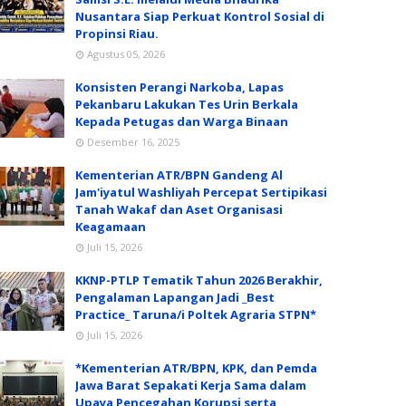
Nusantara Siap Perkuat Kontrol Sosial di
Propinsi Riau.
Agustus 05, 2026
Konsisten Perangi Narkoba, Lapas
Pekanbaru Lakukan Tes Urin Berkala
Kepada Petugas dan Warga Binaan
Desember 16, 2025
Kementerian ATR/BPN Gandeng Al
Jam'iyatul Washliyah Percepat Sertipikasi
Tanah Wakaf dan Aset Organisasi
Keagamaan
Juli 15, 2026
KKNP-PTLP Tematik Tahun 2026 Berakhir,
Pengalaman Lapangan Jadi _Best
Practice_ Taruna/i Poltek Agraria STPN*
Juli 15, 2026
*Kementerian ATR/BPN, KPK, dan Pemda
Jawa Barat Sepakati Kerja Sama dalam
Upaya Pencegahan Korupsi serta