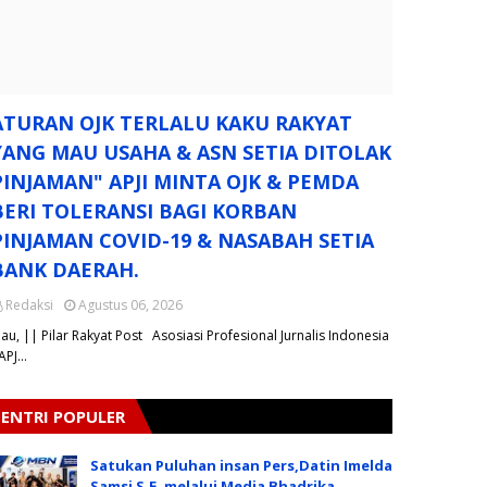
ATURAN OJK TERLALU KAKU RAKYAT
YANG MAU USAHA & ASN SETIA DITOLAK
PINJAMAN" APJI MINTA OJK & PEMDA
BERI TOLERANSI BAGI KORBAN
PINJAMAN COVID-19 & NASABAH SETIA
BANK DAERAH.
Redaksi
Agustus 06, 2026
iau, || Pilar Rakyat Post Asosiasi Profesional Jurnalis Indonesia
 APJ…
ENTRI POPULER
Satukan Puluhan insan Pers,Datin Imelda
Samsi S.E. melalui Media Bhadrika