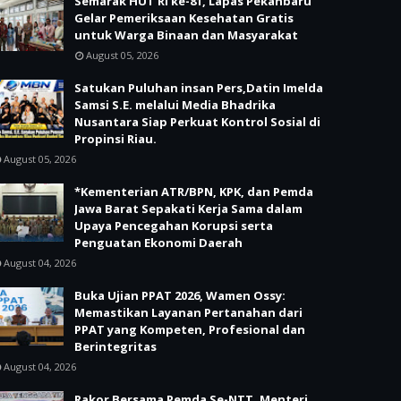
Semarak HUT RI ke-81, Lapas Pekanbaru
Gelar Pemeriksaan Kesehatan Gratis
untuk Warga Binaan dan Masyarakat
August 05, 2026
Satukan Puluhan insan Pers,Datin Imelda
Samsi S.E. melalui Media Bhadrika
Nusantara Siap Perkuat Kontrol Sosial di
Propinsi Riau.
August 05, 2026
*Kementerian ATR/BPN, KPK, dan Pemda
Jawa Barat Sepakati Kerja Sama dalam
Upaya Pencegahan Korupsi serta
Penguatan Ekonomi Daerah
August 04, 2026
Buka Ujian PPAT 2026, Wamen Ossy:
Memastikan Layanan Pertanahan dari
PPAT yang Kompeten, Profesional dan
Berintegritas
August 04, 2026
Rakor Bersama Pemda Se-NTT, Menteri