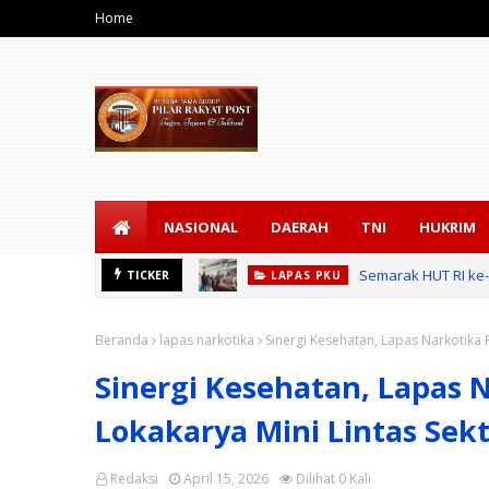
Home
NASIONAL
DAERAH
TNI
HUKRIM
Semarak HUT RI ke
TICKER
LAPAS PKU
Beranda
lapas narkotika
Sinergi Kesehatan, Lapas Narkotika
Sinergi Kesehatan, Lapas 
Lokakarya Mini Lintas Sek
Redaksi
April 15, 2026
Dilihat
0
Kali