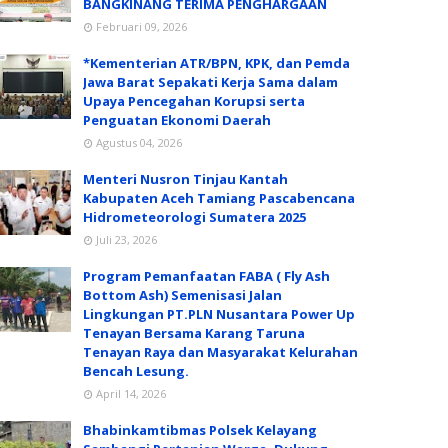
BANGKINANG TERIMA PENGHARGAAN
Februari 09, 2026
*Kementerian ATR/BPN, KPK, dan Pemda
Jawa Barat Sepakati Kerja Sama dalam
Upaya Pencegahan Korupsi serta
Penguatan Ekonomi Daerah
Agustus 04, 2026
Menteri Nusron Tinjau Kantah
Kabupaten Aceh Tamiang Pascabencana
Hidrometeorologi Sumatera 2025
Juli 23, 2026
Program Pemanfaatan FABA ( Fly Ash
Bottom Ash) Semenisasi Jalan
Lingkungan PT.PLN Nusantara Power Up
Tenayan Bersama Karang Taruna
Tenayan Raya dan Masyarakat Kelurahan
Bencah Lesung.
April 14, 2026
Bhabinkamtibmas Polsek Kelayang