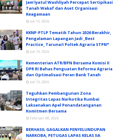
Jam'iyatul Washliyah Percepat Sertipikasi
Tanah Wakaf dan Aset Organisasi
Keagamaan
Juli 15, 2026
KKNP-PTLP Tematik Tahun 2026 Berakhir,
Pengalaman Lapangan Jadi _Best
Practice_ Taruna/i Poltek Agraria STPN*
Juli 15, 2026
Kementerian ATR/BPN Bersama Komisi II
DPR RI Bahas Penguatan Reforma Agraria
dan Optimalisasi Peran Bank Tanah
Juli 15, 2026
Teguhkan Pembangunan Zona
Integritas Lapas Narkotika Rumbai
Laksanakan Apel Penandatanganan
Komitmen Bersama
Februari 08, 2026
BERHASIL GAGALKAN PENYELUNDUPAN
NARKOBA, PETUGAS LAPAS KELAS IIA