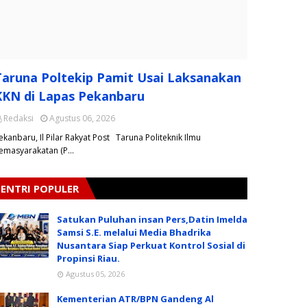
Taruna Poltekip Pamit Usai Laksanakan
KKN di Lapas Pekanbaru
Redaksi
Agustus 06, 2026
ekanbaru, Il Pilar Rakyat Post Taruna Politeknik Ilmu
emasyarakatan (P…
ENTRI POPULER
Satukan Puluhan insan Pers,Datin Imelda
Samsi S.E. melalui Media Bhadrika
Nusantara Siap Perkuat Kontrol Sosial di
Propinsi Riau.
Agustus 05, 2026
Kementerian ATR/BPN Gandeng Al