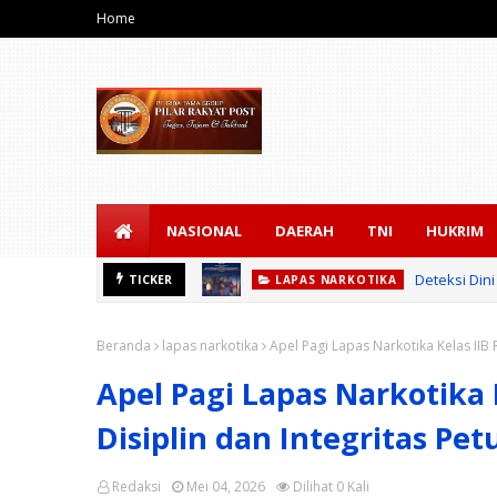
Home
NASIONAL
DAERAH
TNI
HUKRIM
Deteksi Din
LAPAS NARKOTIKA
Semarak HUT RI ke
TICKER
LAPAS PKU
Beranda
lapas narkotika
Apel Pagi Lapas Narkotika Kelas IIB 
Apel Pagi Lapas Narkotika 
Disiplin dan Integritas Pet
Redaksi
Mei 04, 2026
Dilihat
0
Kali