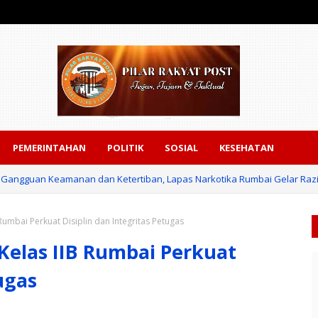
PEMERINTAHAN
POLITIK
SOSIAL
KESEHATAN
i Gangguan Keamanan dan Ketertiban, Lapas Narkotika Rumbai Gelar Razi
-81, Lapas Pekanbaru Gelar Pemeriksaan Kesehatan Gratis untuk Warga
Rumbai Perkuat Disiplin dan Integritas Petugas
Kelas IIB Rumbai Perkuat
ugas