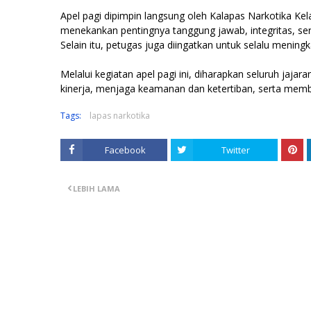
Apel pagi dipimpin langsung oleh Kalapas Narkotika Ke
menekankan pentingnya tanggung jawab, integritas, se
Selain itu, petugas juga diingatkan untuk selalu meni
Melalui kegiatan apel pagi ini, diharapkan seluruh jaja
kinerja, menjaga keamanan dan ketertiban, serta member
Tags:
lapas narkotika
Facebook
Twitter
LEBIH LAMA