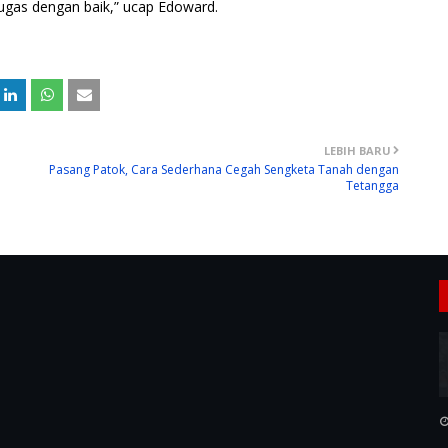
ugas dengan baik,” ucap Edoward.
LEBIH BARU
Pasang Patok, Cara Sederhana Cegah Sengketa Tanah dengan
Tetangga