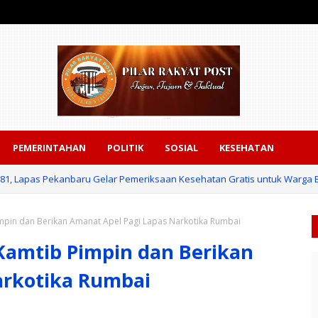
PEMERINTAHAN
POLITIK
SOSIAL
KESEHATAN
-81, Lapas Pekanbaru Gelar Pemeriksaan Kesehatan Gratis untuk Warga
impin dan Berikan Amanat Apel Pagi Lapas Narkotika Rumbai
 Kamtib Pimpin dan Berikan
arkotika Rumbai