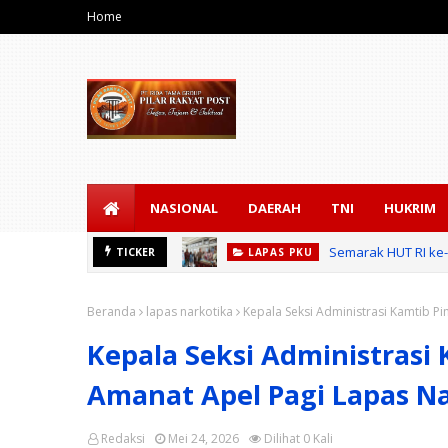
Home
NASIONAL
DAERAH
TNI
HUKRIM
Semarak HUT RI ke
TICKER
LAPAS PKU
Beranda
lapas narkotika
Kepala Seksi Administrasi Kamtib P
Kepala Seksi Administrasi
Amanat Apel Pagi Lapas N
Redaksi
Mei 24, 2026
Dilihat
0
Kali