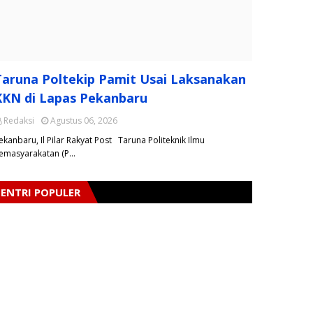
Taruna Poltekip Pamit Usai Laksanakan
KKN di Lapas Pekanbaru
Redaksi
Agustus 06, 2026
ekanbaru, Il Pilar Rakyat Post Taruna Politeknik Ilmu
emasyarakatan (P…
ENTRI POPULER