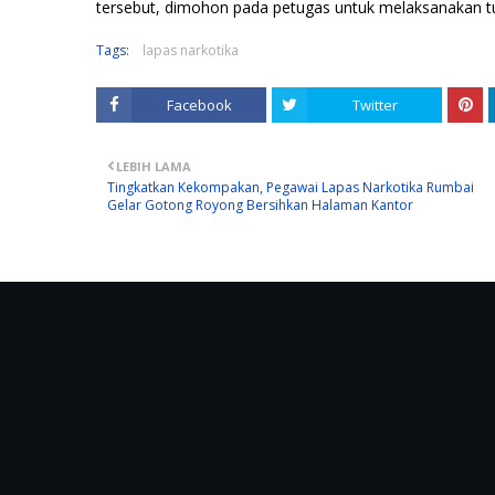
tersebut, dimohon pada petugas untuk melaksanakan t
Tags:
lapas narkotika
Facebook
Twitter
LEBIH LAMA
Tingkatkan Kekompakan, Pegawai Lapas Narkotika Rumbai
Gelar Gotong Royong Bersihkan Halaman Kantor