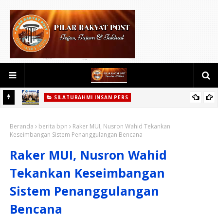
SILATURAHMI INSAN PERS
aan
Satukan Puluhan insan Pers,Datin Imelda Samsi S.E. melalui
Beranda
Media Bhadrika Nusantara Siap Perkuat Kontrol Sosial di
berita bpn
Raker MUI, Nusron Wahid Tekankan
Keseimbangan Sistem Penanggulangan Bencana
Propinsi Riau.
Raker MUI, Nusron Wahid
Tekankan Keseimbangan
Sistem Penanggulangan
Bencana