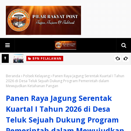
BPN PELALAWAN
rkat
Kementerian ATR/BPN Lanjutkan Monitoring Kepatuhan
Beranda
Pendaftaran Tanah Ulayat di Desa Langgam, Kabupaten
Polsek Kelayang
Panen Raya Jagung Serentak Kuartal I Tahun
2026 di Desa Teluk Sejuah Dukung Program Pemerintah dalam
Pelalawan
Mewujudkan Ketahanan Pangan
Panen Raya Jagung Serentak
Kuartal I Tahun 2026 di Desa
Teluk Sejuah Dukung Program
Pemerintah dalam Mewujudkan