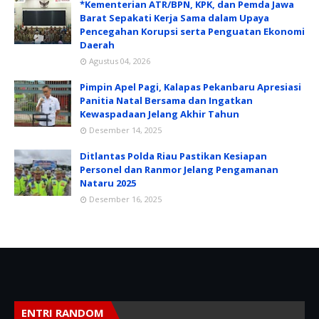
*Kementerian ATR/BPN, KPK, dan Pemda Jawa
Barat Sepakati Kerja Sama dalam Upaya
Pencegahan Korupsi serta Penguatan Ekonomi
Daerah
Agustus 04, 2026
Pimpin Apel Pagi, Kalapas Pekanbaru Apresiasi
Panitia Natal Bersama dan Ingatkan
Kewaspadaan Jelang Akhir Tahun
Desember 14, 2025
Ditlantas Polda Riau Pastikan Kesiapan
Personel dan Ranmor Jelang Pengamanan
Nataru 2025
Desember 16, 2025
ENTRI RANDOM