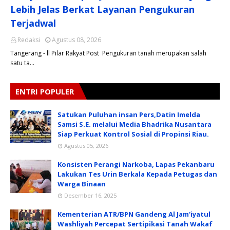
Lebih Jelas Berkat Layanan Pengukuran
Terjadwal
Redaksi
Agustus 08, 2026
Tangerang - ll Pilar Rakyat Post Pengukuran tanah merupakan salah
satu ta…
ENTRI POPULER
Satukan Puluhan insan Pers,Datin Imelda
Samsi S.E. melalui Media Bhadrika Nusantara
Siap Perkuat Kontrol Sosial di Propinsi Riau.
Agustus 05, 2026
Konsisten Perangi Narkoba, Lapas Pekanbaru
Lakukan Tes Urin Berkala Kepada Petugas dan
Warga Binaan
Desember 16, 2025
Kementerian ATR/BPN Gandeng Al Jam'iyatul
Washliyah Percepat Sertipikasi Tanah Wakaf