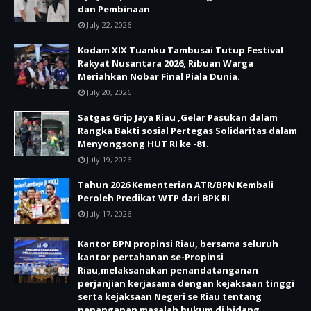
dan Pembinaan
July 22, 2026
Kodam XIX Tuanku Tambusai Tutup Festival
Rakyat Nusantara 2026, Ribuan Warga
Meriahkan Nobar Final Piala Dunia.
July 20, 2026
Satgas Grip Jaya Riau ,Gelar Pasukan dalam
Rangka Bakti sosial Pertegas Solidaritas dalam
Menyongsong HUT RI ke -81.
July 19, 2026
Tahun 2026 Kementerian ATR/BPN Kembali
Peroleh Predikat WTP dari BPK RI
July 17, 2026
Kantor BPN propinsi Riau, bersama seluruh
kantor pertahanan se-Propinsi
Riau,melaksanakan penandatanganan
perjanjian kerjasama dengan kejaksaan tinggi
serta kejaksaan Negeri se Riau tentang
penanganan masalah hukum di bidang