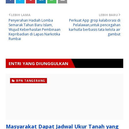
LEBIH LAMA
LEBIH BARU
Penyerahan Hadiah Lomba
Perkuat App grop kalaborasi di
Semarak Tahun Baru Islam,
Pelalawan,untuk pencegahan
Wujud Keberhasilan Pembinaan
karhutla berbasis tata kelola air
Kepribadian di Lapas Narkotika
gambut
Rumbai
ENTRI YANG DIUNGGULKAN
BPN TANGERANG
Masyarakat Dapat Jadwal Ukur Tanah yang