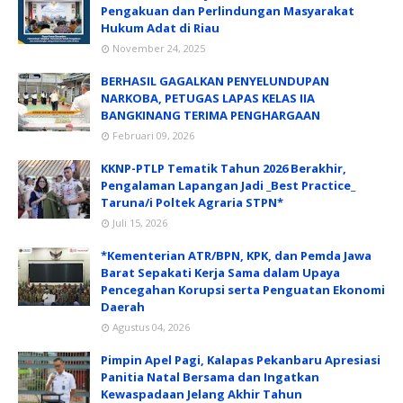
Pengakuan dan Perlindungan Masyarakat
Hukum Adat di Riau
November 24, 2025
BERHASIL GAGALKAN PENYELUNDUPAN
NARKOBA, PETUGAS LAPAS KELAS IIA
BANGKINANG TERIMA PENGHARGAAN
Februari 09, 2026
KKNP-PTLP Tematik Tahun 2026 Berakhir,
Pengalaman Lapangan Jadi _Best Practice_
Taruna/i Poltek Agraria STPN*
Juli 15, 2026
*Kementerian ATR/BPN, KPK, dan Pemda Jawa
Barat Sepakati Kerja Sama dalam Upaya
Pencegahan Korupsi serta Penguatan Ekonomi
Daerah
Agustus 04, 2026
Pimpin Apel Pagi, Kalapas Pekanbaru Apresiasi
Panitia Natal Bersama dan Ingatkan
Kewaspadaan Jelang Akhir Tahun