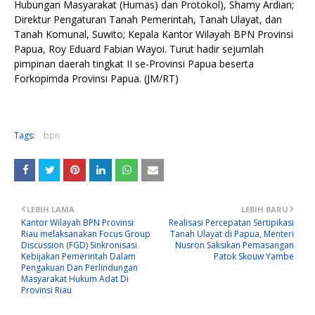
Hubungan Masyarakat (Humas) dan Protokol), Shamy Ardian;
Direktur Pengaturan Tanah Pemerintah, Tanah Ulayat, dan
Tanah Komunal, Suwito; Kepala Kantor Wilayah BPN Provinsi
Papua, Roy Eduard Fabian Wayoi. Turut hadir sejumlah
pimpinan daerah tingkat II se-Provinsi Papua beserta
Forkopimda Provinsi Papua. (JM/RT)
Tags:
bpn
LEBIH LAMA
LEBIH BARU
Kantor Wilayah BPN Provinsi
Realisasi Percepatan Sertipikasi
Riau melaksanakan Focus Group
Tanah Ulayat di Papua, Menteri
Discussion (FGD) Sinkronisasi
Nusron Saksikan Pemasangan
Kebijakan Pemerintah Dalam
Patok Skouw Yambe
Pengakuan Dan Perlindungan
Masyarakat Hukum Adat Di
Provinsi Riau