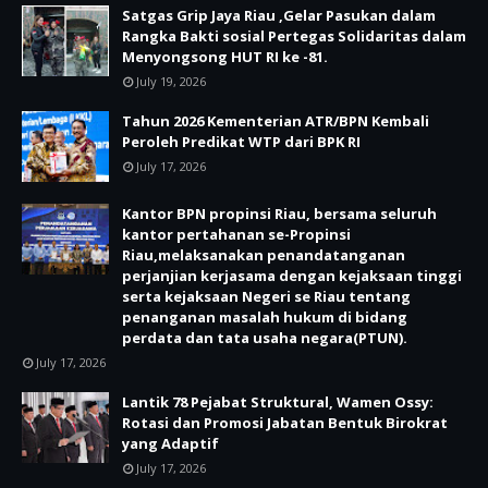
Satgas Grip Jaya Riau ,Gelar Pasukan dalam
Rangka Bakti sosial Pertegas Solidaritas dalam
Menyongsong HUT RI ke -81.
July 19, 2026
Tahun 2026 Kementerian ATR/BPN Kembali
Peroleh Predikat WTP dari BPK RI
July 17, 2026
Kantor BPN propinsi Riau, bersama seluruh
kantor pertahanan se-Propinsi
Riau,melaksanakan penandatanganan
perjanjian kerjasama dengan kejaksaan tinggi
serta kejaksaan Negeri se Riau tentang
penanganan masalah hukum di bidang
perdata dan tata usaha negara(PTUN).
July 17, 2026
Lantik 78 Pejabat Struktural, Wamen Ossy:
Rotasi dan Promosi Jabatan Bentuk Birokrat
yang Adaptif
July 17, 2026