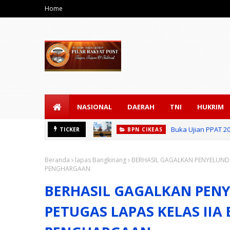
Home
NASIONAL
DAERAH
TNI
HUKRIM
uatan Ekonomi Daerah
Buka Ujian PPAT 2
TICKER
BPN CIKEAS
Beranda
lapas Bangkinang
BERHASIL GAGALKAN PENYELUNDU
PENGHARGAAN
BERHASIL GAGALKAN PEN
PETUGAS LAPAS KELAS II