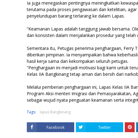
Ia juga menegaskan pentingnya meningkatkan kewaspad
terutama pada proses pengawasan dan ketelitian, agar 
penyelundupan barang terlarang ke dalam Lapas.
“Keamanan Lapas adalah tanggung jawab bersama. Oleh k
dan konsisten dalam menjalankan prosedur yang telah d
Sementara itu, Petugas penerima penghargaan, Ferry 
diberikan pimpinan. Ia menyampaikan bahwa keberhas
hasil kerja sama dan kekompakan seluruh petugas.
“Penghargaan ini menjadi motivasi bagi kami untuk te
Kelas IIA Bangkinang tetap aman dan bersih dari narko
Melalui pemberian penghargaan ini, Lapas Kelas IIA
Program Aksi menteri Imigrasi dan Pemasyarakatan, A
sebagai wujud nyata penguatan keamanan serta integr
Tags:
lapas Bangkinang
Facebook
Twitter