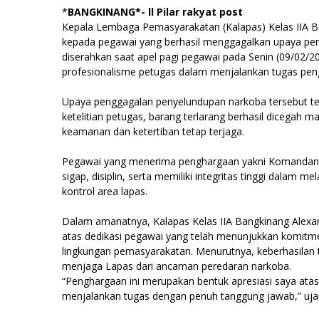
*
BANGKINANG*- ll Pilar rakyat post
Kepala Lembaga Pemasyarakatan (Kalapas) Kelas IIA 
kepada pegawai yang berhasil menggagalkan upaya pe
diserahkan saat apel pagi pegawai pada Senin (09/02/2
profesionalisme petugas dalam menjalankan tugas pe
Upaya penggagalan penyelundupan narkoba tersebut terja
ketelitian petugas, barang terlarang berhasil dicegah 
keamanan dan ketertiban tetap terjaga.
Pegawai yang menerima penghargaan yakni Komandan Re
sigap, disiplin, serta memiliki integritas tinggi dala
kontrol area lapas.
Dalam amanatnya, Kalapas Kelas IIA Bangkinang Alexa
atas dedikasi pegawai yang telah menunjukkan komit
lingkungan pemasyarakatan. Menurutnya, keberhasilan 
menjaga Lapas dari ancaman peredaran narkoba.
“Penghargaan ini merupakan bentuk apresiasi saya atas k
menjalankan tugas dengan penuh tanggung jawab,” ujar