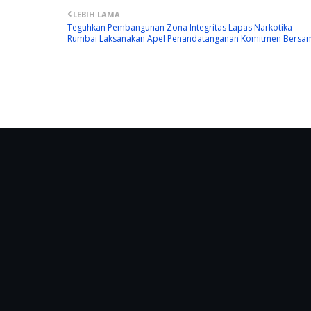
LEBIH LAMA
Teguhkan Pembangunan Zona Integritas Lapas Narkotika
Rumbai Laksanakan Apel Penandatanganan Komitmen Bersa