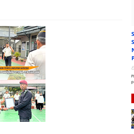
P
P
p