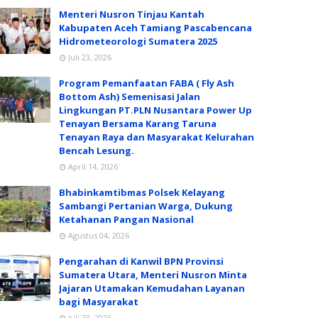
Menteri Nusron Tinjau Kantah
Kabupaten Aceh Tamiang Pascabencana
Hidrometeorologi Sumatera 2025
Juli 23, 2026
Program Pemanfaatan FABA ( Fly Ash
Bottom Ash) Semenisasi Jalan
Lingkungan PT.PLN Nusantara Power Up
Tenayan Bersama Karang Taruna
Tenayan Raya dan Masyarakat Kelurahan
Bencah Lesung.
April 14, 2026
Bhabinkamtibmas Polsek Kelayang
Sambangi Pertanian Warga, Dukung
Ketahanan Pangan Nasional
Agustus 04, 2026
Pengarahan di Kanwil BPN Provinsi
Sumatera Utara, Menteri Nusron Minta
Jajaran Utamakan Kemudahan Layanan
bagi Masyarakat
Juli 23, 2026