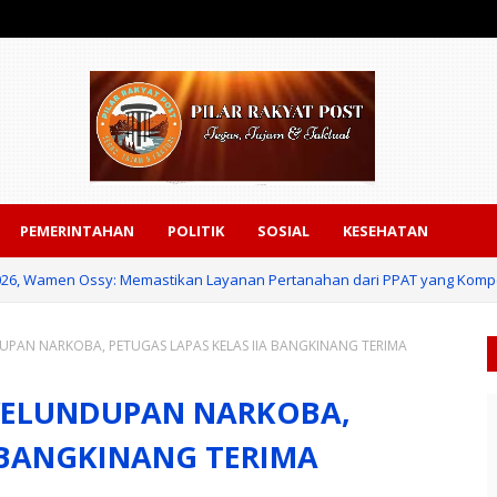
PEMERINTAHAN
POLITIK
SOSIAL
KESEHATAN
026, Wamen Ossy: Memastikan Layanan Pertanahan dari PPAT yang Kompet
PAN NARKOBA, PETUGAS LAPAS KELAS IIA BANGKINANG TERIMA
YELUNDUPAN NARKOBA,
A BANGKINANG TERIMA