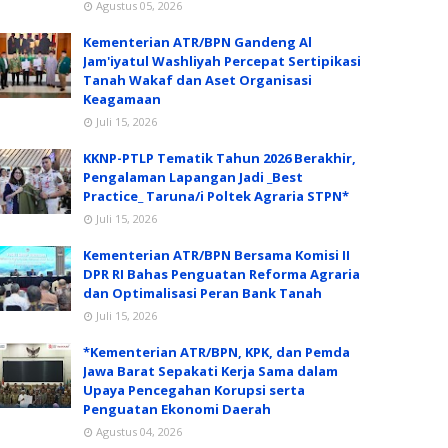
Agustus 05, 2026
Kementerian ATR/BPN Gandeng Al
Jam'iyatul Washliyah Percepat Sertipikasi
Tanah Wakaf dan Aset Organisasi
Keagamaan
Juli 15, 2026
KKNP-PTLP Tematik Tahun 2026 Berakhir,
Pengalaman Lapangan Jadi _Best
Practice_ Taruna/i Poltek Agraria STPN*
Juli 15, 2026
Kementerian ATR/BPN Bersama Komisi II
DPR RI Bahas Penguatan Reforma Agraria
dan Optimalisasi Peran Bank Tanah
Juli 15, 2026
*Kementerian ATR/BPN, KPK, dan Pemda
Jawa Barat Sepakati Kerja Sama dalam
Upaya Pencegahan Korupsi serta
Penguatan Ekonomi Daerah
Agustus 04, 2026