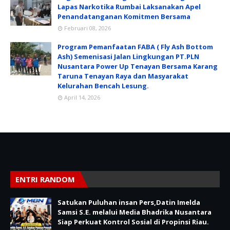
Lapas Narkotika Rumbai Laksanakan Apel
Penandatanganan Komitmen Bersama
Februari 08, 2026
Program Pemanfaatan FABA ( Fly Ash Bottom
Ash) Semenisasi Jalan Lingkungan PT.PLN
Nusantara Power Up Tenayan Bersama Karang
Taruna Tenayan Raya dan Masyarakat
Kelurahan Bencah Lesung.
April 14, 2026
ENTRI RANDOM
Satukan Puluhan insan Pers,Datin Imelda
Samsi S.E. melalui Media Bhadrika Nusantara
Siap Perkuat Kontrol Sosial di Propinsi Riau.