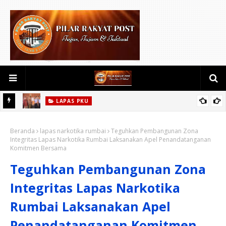
LAPAS PKU
SN
Taruna Poltekip Pamit Usai Laksanakan KKN di Lapas Pekanbaru
Beranda
lapas narkotika rumbai
Teguhkan Pembangunan Zona
Integritas Lapas Narkotika Rumbai Laksanakan Apel Penandatanganan
SETIA
Komitmen Bersama
Teguhkan Pembangunan Zona
Integritas Lapas Narkotika
Rumbai Laksanakan Apel
Penandatanganan Komitmen