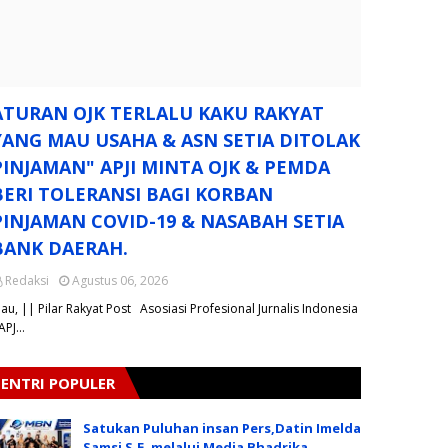
ATURAN OJK TERLALU KAKU RAKYAT
YANG MAU USAHA & ASN SETIA DITOLAK
PINJAMAN" APJI MINTA OJK & PEMDA
BERI TOLERANSI BAGI KORBAN
PINJAMAN COVID-19 & NASABAH SETIA
BANK DAERAH.
Redaksi
Agustus 06, 2026
iau, || Pilar Rakyat Post Asosiasi Profesional Jurnalis Indonesia
 APJ…
ENTRI POPULER
Satukan Puluhan insan Pers,Datin Imelda
Samsi S.E. melalui Media Bhadrika