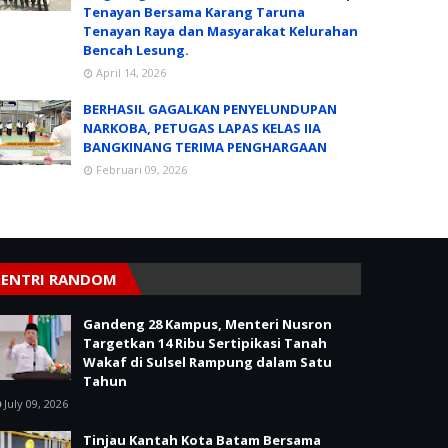
Tenayan Bersama Karang Taruna
Tenayan Raya dan Masyarakat Kelurahan
Bencah Lesung.
April 14, 2026
BERHASIL GAGALKAN PENYELUNDUPAN
NARKOBA, PETUGAS LAPAS KELAS IIA
BANGKINANG TERIMA PENGHARGAAN
Februari 09, 2026
ENTRI RANDOM
Gandeng 28 Kampus, Menteri Nusron
Targetkan 14 Ribu Sertipikasi Tanah
Wakaf di Sulsel Rampung dalam Satu
Tahun
July 09, 2026
Tinjau Kantah Kota Batam Bersama