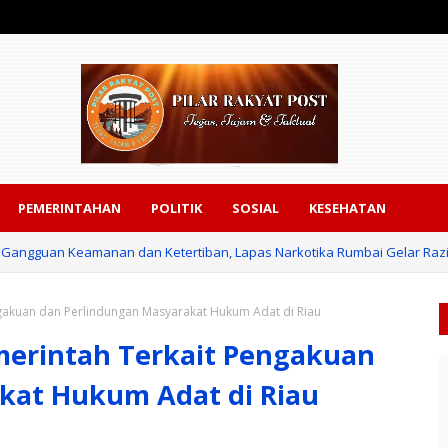
PEMERINTAHAN
POLITIK
SOSIAL
KESEHATAN
i Gangguan Keamanan dan Ketertiban, Lapas Narkotika Rumbai Gelar Razi
gakuan dan Perlindungan Masyarakat Hukum Adat di Riau
merintah Terkait Pengakuan
kat Hukum Adat di Riau