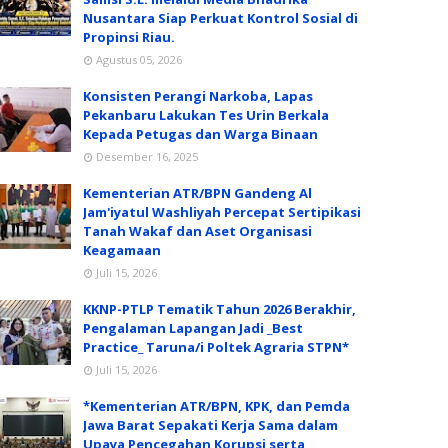
Nusantara Siap Perkuat Kontrol Sosial di
Propinsi Riau.
Agustus 05, 2026
Konsisten Perangi Narkoba, Lapas
Pekanbaru Lakukan Tes Urin Berkala
Kepada Petugas dan Warga Binaan
Desember 16, 2025
Kementerian ATR/BPN Gandeng Al
Jam'iyatul Washliyah Percepat Sertipikasi
Tanah Wakaf dan Aset Organisasi
Keagamaan
Juli 15, 2026
KKNP-PTLP Tematik Tahun 2026 Berakhir,
Pengalaman Lapangan Jadi _Best
Practice_ Taruna/i Poltek Agraria STPN*
Juli 15, 2026
*Kementerian ATR/BPN, KPK, dan Pemda
Jawa Barat Sepakati Kerja Sama dalam
Upaya Pencegahan Korupsi serta