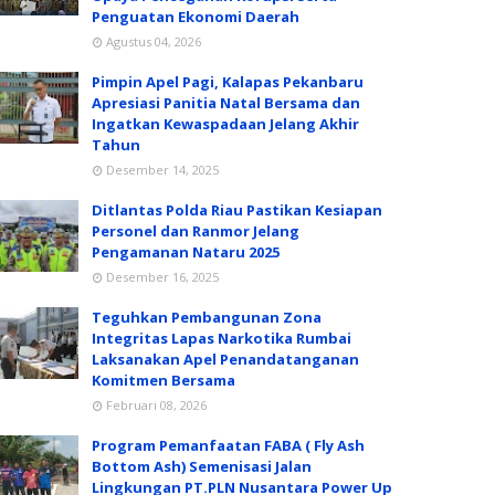
Penguatan Ekonomi Daerah
Agustus 04, 2026
Pimpin Apel Pagi, Kalapas Pekanbaru
Apresiasi Panitia Natal Bersama dan
Ingatkan Kewaspadaan Jelang Akhir
Tahun
Desember 14, 2025
Ditlantas Polda Riau Pastikan Kesiapan
Personel dan Ranmor Jelang
Pengamanan Nataru 2025
Desember 16, 2025
Teguhkan Pembangunan Zona
Integritas Lapas Narkotika Rumbai
Laksanakan Apel Penandatanganan
Komitmen Bersama
Februari 08, 2026
Program Pemanfaatan FABA ( Fly Ash
Bottom Ash) Semenisasi Jalan
Lingkungan PT.PLN Nusantara Power Up