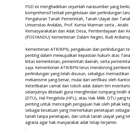
.
FGD ini menghadirkan sejumlah narasumber yang ber
komprehensif terkait pengelolaan dan perlindungan tanah
Pengaturan Tanah Pemerintah, Tanah Ulayat dan Tanah
Universitas Andalas, Prof. Kurnia Warman serta , Anali
Kemasyarakatan dan Adat Desa, Pemberdayaan dan Kes
(POSYANDU) Kementerian Dalam Negeri, Rudi Ardiansy
.
Kementerian ATR/BPN, pengakuan dan perlindungan t
penting dalam mewujudkan kepastian hukum atas Tan
lintas kementerian, pemerintah daerah, serta pemerinta
saja. Kementerian ATR/BPN terus mendorong pemberd
perlindungan yang telah disusun, sekaligus memastikan
mekanisme yang benar, mulai dari verifikasi oleh Kanto
Keterlibatan camat dan tokoh adat dalam tim inventari
selanjutnya ditelaah guna menghindari tumpang tindih
(DTU), Hal Pengelola (HPL), atau Hak Milik. DTU yang 
penting untuk mencegah pengajuan hak oleh pihak ke
sebagai kesatuan yang memerlukan penetapan sebagai
tanah tanpa penetapan, dan untuk tanah ulayat yang te
agraria agar hak masyarakat adat tetap terjamin.
.