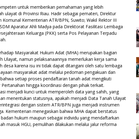
kompeten untuk memberikan pemahaman yang lebih
 ulayat di Provinsi Riau. Hadir sebagai pemateri, Direktur
 Komunal Kementerian ATR/BPN, Suwito; Wakil Rektor III
s SDM Aparatur Ahli Madya pada Direktorat Fasilitasi Lembaga
ejahteraan Keluarga (PKK) serta Pos Pelayanan Terpadu
ah.
erhadap Masyarakat Hukum Adat (MHA) merupakan bagian
ah Ulayat, namun pelaksanaannya memerlukan kerja sama
h desa karena isu ini tidak dapat ditangani oleh satu lembaga
ayaan masyarakat adat melalui pedoman pengakuan dan
 bahwa setiap proses pendaftaran tanah adat mengikuti
r Pertanahan hingga koordinasi dengan pihak terkait.
sasi menjadi kunci untuk memperoleh data yang sahih, yang
 dan menentukan statusnya, apakah menjadi Data Tanah Ulayat
terintegrasi dengan sistem ATR/BPN juga menjadi instrumen
tiga. Kementerian menegaskan bahwa MHA dapat berstatus
 badan hukum maupun sebagai individu yang mendaftarkan
lah masuk HGU, pemulihan dilakukan melalui jalur reforma