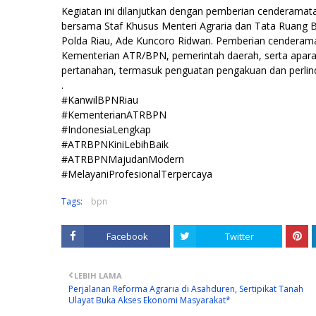
Kegiatan ini dilanjutkan dengan pemberian cenderamata
bersama Staf Khusus Menteri Agraria dan Tata Ruang B
Polda Riau, Ade Kuncoro Ridwan. Pemberian cenderamat
Kementerian ATR/BPN, pemerintah daerah, serta apar
pertanahan, termasuk penguatan pengakuan dan perlind
.
#KanwilBPNRiau
#KementerianATRBPN
#IndonesiaLengkap
#ATRBPNKiniLebihBaik
#ATRBPNMajudanModern
#MelayaniProfesionalTerpercaya
Tags:
bpn
Facebook
Twitter
LEBIH LAMA
Perjalanan Reforma Agraria di Asahduren, Sertipikat Tanah
Ulayat Buka Akses Ekonomi Masyarakat*