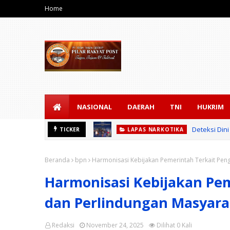
Home
NASIONAL
DAERAH
TNI
HUKRIM
Deteksi Din
TICKER
LAPAS NARKOTIKA
Beranda
bpn
Harmonisasi Kebijakan Pemerintah Terkait Pen
Harmonisasi Kebijakan Pe
dan Perlindungan Masyara
Redaksi
November 24, 2025
Dilihat
0
Kali