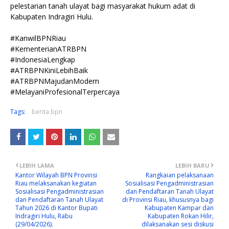
pelestarian tanah ulayat bagi masyarakat hukum adat di
Kabupaten Indragiri Hulu.
#KanwilBPNRiau
#KementerianATRBPN
#IndonesiaLengkap
#ATRBPNKiniLebihBaik
#ATRBPNMajudanModern
#MelayaniProfesionalTerpercaya
Tags:
berita bpn
LEBIH LAMA
LEBIH BARU
Kantor Wilayah BPN Provinsi
Rangkaian pelaksanaan
Riau melaksanakan kegiatan
Sosialisasi Pengadministrasian
Sosialisasi Pengadministrasian
dan Pendaftaran Tanah Ulayat
dan Pendaftaran Tanah Ulayat
di Provinsi Riau, khususnya bagi
Tahun 2026 di Kantor Bupati
Kabupaten Kampar dan
Indragiri Hulu, Rabu
Kabupaten Rokan Hilir,
(29/04/2026).
dilaksanakan sesi diskusi