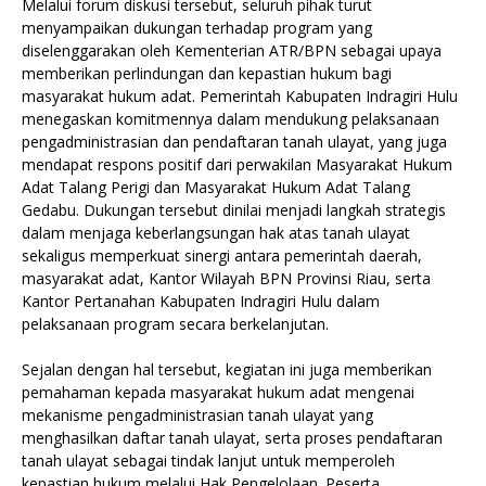
Melalui forum diskusi tersebut, seluruh pihak turut
menyampaikan dukungan terhadap program yang
diselenggarakan oleh Kementerian ATR/BPN sebagai upaya
memberikan perlindungan dan kepastian hukum bagi
masyarakat hukum adat. Pemerintah Kabupaten Indragiri Hulu
menegaskan komitmennya dalam mendukung pelaksanaan
pengadministrasian dan pendaftaran tanah ulayat, yang juga
mendapat respons positif dari perwakilan Masyarakat Hukum
Adat Talang Perigi dan Masyarakat Hukum Adat Talang
Gedabu. Dukungan tersebut dinilai menjadi langkah strategis
dalam menjaga keberlangsungan hak atas tanah ulayat
sekaligus memperkuat sinergi antara pemerintah daerah,
masyarakat adat, Kantor Wilayah BPN Provinsi Riau, serta
Kantor Pertanahan Kabupaten Indragiri Hulu dalam
pelaksanaan program secara berkelanjutan.
Sejalan dengan hal tersebut, kegiatan ini juga memberikan
pemahaman kepada masyarakat hukum adat mengenai
mekanisme pengadministrasian tanah ulayat yang
menghasilkan daftar tanah ulayat, serta proses pendaftaran
tanah ulayat sebagai tindak lanjut untuk memperoleh
kepastian hukum melalui Hak Pengelolaan. Peserta