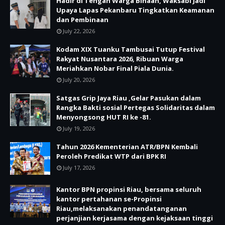
Hadir di Tengah Warga Binaan, Waksabi Jadi
Upaya Lapas Pekanbaru Tingkatkan Keamanan
dan Pembinaan
July 22, 2026
Kodam XIX Tuanku Tambusai Tutup Festival
Rakyat Nusantara 2026, Ribuan Warga
Meriahkan Nobar Final Piala Dunia.
July 20, 2026
Satgas Grip Jaya Riau ,Gelar Pasukan dalam
Rangka Bakti sosial Pertegas Solidaritas dalam
Menyongsong HUT RI ke -81.
July 19, 2026
Tahun 2026 Kementerian ATR/BPN Kembali
Peroleh Predikat WTP dari BPK RI
July 17, 2026
Kantor BPN propinsi Riau, bersama seluruh
kantor pertahanan se-Propinsi
Riau,melaksanakan penandatanganan
perjanjian kerjasama dengan kejaksaan tinggi