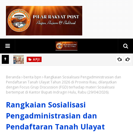
APJI
rogram
ATURAN OJK TERLALU KAKU RAKYAT YANG MAU USAHA & ASN
Beranda
SETIA DITOLAK PINJAMAN" APJI MINTA OJK & PEMDA BERI
berita bpn
Rangkaian Sosialisasi Pengadministrasian dan
Pendaftaran Tanah Ulayat Tahun 2026 di Provinsi Riau, dilanjutkan
TOLERANSI BAGI KORBAN PINJAMAN COVID-19 & NASABAH SETIA
dengan Focus Grup Discussion (FGD) terhadap materi Sosialisasi
bertempat di Kantor Bupati Indragiri Hulu, Rabu (29/04/2026).
BANK DAERAH.
Rangkaian Sosialisasi
Pengadministrasian dan
Pendaftaran Tanah Ulayat